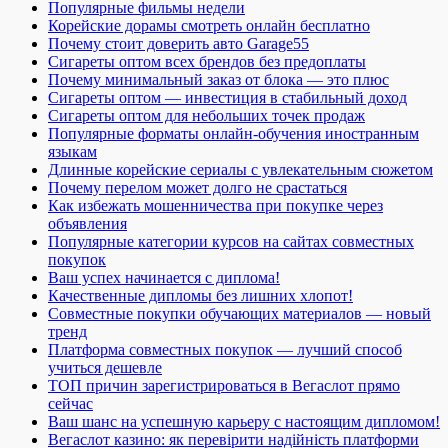
Популярные фильмы недели
Корейские дорамы смотреть онлайн бесплатно
Почему стоит доверить авто Garage55
Сигареты оптом всех брендов без предоплаты
Почему минимальный заказ от блока — это плюс
Сигареты оптом — инвестиция в стабильный доход
Сигареты оптом для небольших точек продаж
Популярные форматы онлайн-обучения иностранным
языкам
Длинные корейские сериалы с увлекательным сюжетом
Почему перелом может долго не срастаться
Как избежать мошенничества при покупке через
объявления
Популярные категории курсов на сайтах совместных
покупок
Ваш успех начинается с диплома!
Качественные дипломы без лишних хлопот!
Совместные покупки обучающих материалов — новый
тренд
Платформа совместных покупок — лучший способ
учиться дешевле
ТОП причин зарегистрироваться в Вегаслот прямо
сейчас
Ваш шанс на успешную карьеру с настоящим дипломом!
Вегаслот казино: як перевірити надійність платформи