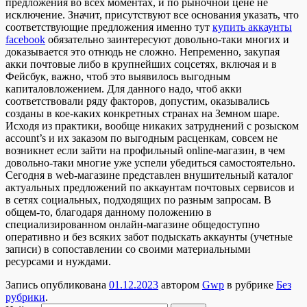
предложения во всех моментах, и по рыночной цене не
исключение. Значит, присутствуют все основания указать, что
соответствующие предложения именно тут
купить аккаунты
facebook
обязательно заинтересуют довольно-таки многих и
доказывается это отнюдь не сложно. Непременно, закупая
акки почтовые либо в крупнейших соцсетях, включая и в
Фейсбук, важно, чтоб это выявилось выгодным
капиталовложением. Для данного надо, чтоб акки
соответствовали ряду факторов, допустим, оказывались
созданы в кое-каких конкретных странах на Земном шаре.
Исходя из практики, вообще никаких затруднений с розыском
account’s и их заказом по выгодным расценкам, совсем не
возникнет если зайти на профильный online-магазин, в чем
довольно-таки многие уже успели убедиться самостоятельно.
Сегодня в web-магазине представлен внушительный каталог
актуальных предложений по аккаунтам почтовых сервисов и
в сетях социальных, подходящих по разным запросам. В
общем-то, благодаря данному положению в
специализированном онлайн-магазине общедоступно
оперативно и без всяких забот подыскать аккаунты (учетные
записи) в сопоставлении со своими материальными
ресурсами и нуждами.
Запись опубликована
01.12.2023
автором
Gwp
в рубрике
Без
рубрики
.