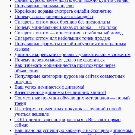
Сливы курсов: зачем ждать, если можно купить сейчас?
Популярные фильмы недели
Корейские дорамы смотреть онлайн бесплатно
Почему стоит доверить авто Garage55
Сигареты оптом всех брендов без предоплаты
Почему минимальный заказ от блока — это плюс
Сигареты оптом — инвестиция в стабильный доход
Сигареты оптом для небольших точек продаж
Популярные форматы онлайн-обучения иностранным
языкам
Длинные корейские сериалы с увлекательным сюжетом
Почему перелом может долго не срастаться
Как избежать мошенничества при покупке через
объявления
Популярные категории курсов на сайтах совместных
покупок
Ваш успех начинается с диплома!
Качественные дипломы без лишних хлопот!
Совместные покупки обучающих материалов — новый
тренд
Платформа совместных покупок — лучший способ
учиться дешевле
ТОП причин зарегистрироваться в Вегаслот прямо
сейчас
Ваш шанс на успешную карьеру с настоящим дипломом!