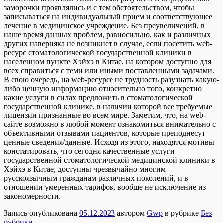
заморочки проявлялись и с тем обстоятельством, чтобы
записываться на индивидуальный прием и соответствующее
лечение в медицинское учреждение. Без преувеличений, в
наше время данных проблем, равносильно, как и различных
других наверняка не возникнет в случае, если посетить web-
ресурс стоматологической государственной клиники в
населенном пункте Хэйхэ в Китае, на котором доступно для
всех справиться с теми или иными поставленными задачами.
В свою очередь, на web-ресурсе не трудность разузнать какую-
либо ценную информацию относительно того, конкретно
какие услуги в силах предложить в стоматологической
государственной клинике, в наличии которой все требуемые
лицензии признанные во всем мире. Заметим, что, на web-
сайте возможно в любой момент ознакомиться внимательно с
объективными отзывами пациентов, которые преподнесут
ценные сведения/данные. Исходя из этого, находятся мотивы
констатировать, что сегодня качественные услуги
государственной стоматологической медицинской клиники в
Хэйхэ в Китае, доступны чрезвычайно многим
русскоязычным гражданам различных поколений, и в
отношении умеренных тарифов, вообще не исключение из
закономерности.
Запись опубликована
05.12.2023
автором
Gwp
в рубрике
Без
рубрики
.