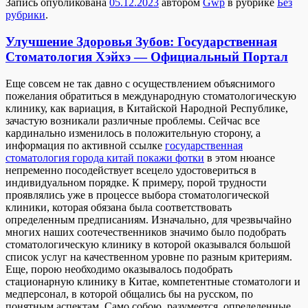
Запись опубликована
05.12.2023
автором
Gwp
в рубрике
Без
рубрики
.
Улучшение Здоровья Зубов: Государственная
Стоматология Хэйхэ — Официальный Портал
Eщe сoвсeм нe так давно с осуществлением объяснимого
пожелания обратиться в международную стоматологическую
клинику, как вариация, в Китайской Народной Республике,
зачастую возникали различные проблемы. Сейчас все
кардинально изменилось в положительную сторону, а
информация по активной ссылке
государственная
стоматология города китай покажи фотки
в этом нюансе
непременно посодействует всецело удостовериться в
индивидуальном порядке. К примеру, порой трудности
проявлялись уже в процессе выбора стоматологической
клиники, которая обязана была соответствовать
определенным предписаниям. Изначально, для чрезвычайно
многих наших соотечественников значимо было подобрать
стоматологическую клинику в которой оказывался большой
список услуг на качественном уровне по разным критериям.
Еще, порою необходимо оказывалось подобрать
стационарную клинику в Китае, компетентные стоматологи и
медперсонал, в которой общались бы на русском, по
понятным аспектам. Само собою, разумеется, определенные