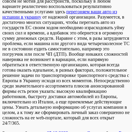
совсем не мотив для расстройств, поскольку в любом
варианте реалистично воспользоваться результативно
качественными услугами здесь
перегоняем ваши авто из
испании в украину
от надежной организации. Разумеется, в
достаточно многих ситуациях, чтобы перегнать авто из
государств ЕС своим ходом необходимо израсходовать уйму
своих сил и времени, а вдобавок это обернется в огромную
сумму денежных средств. Наравне с этим, в разы затрудняется
проблема, если машина или другого вида четырехколесное ТС
не в состоянии ездить самостоятельно, например это
погрузчик или после ЧП (ДТП). Вообще никаких сложностей
наверняка не возникнет в вариации, если напрямую
обратиться в ответственную организацию, которая всегда
готова оказать идеальное, в разных факторах, положительное
решение задачи по транспортировке транспортного средства с
Европы в Украину исходя из всех моментов. Непосредственно
среди значительного ассортимента плюсов анонсированной
фирмы есть резон указать: высокую квалификацию
работников, быстроту доставки автомобилей из Европы,
включительно из Италии, а еще приемлемые действующие
цены. Узнать детальную информацию об услугах компании в
целом, а к тому же сформировать личный заказ совершенно не
сложность на ее web-портале, который для всех открыт
24/7/365.