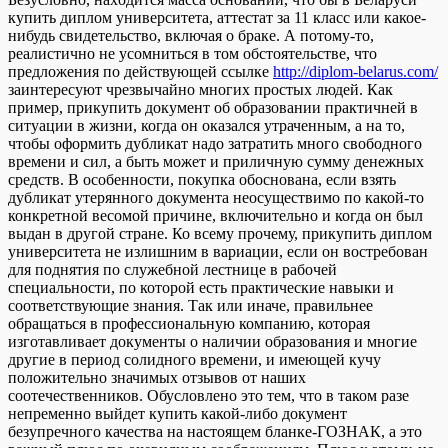
купить диплом университета, аттестат за 11 класс или какое-
нибудь свидетельство, включая о браке. А потому-то,
реалистично не усомниться в том обстоятельстве, что
предложения по действующей ссылке
http://diplom-belarus.com/
заинтересуют чрезвычайно многих простых людей. Как
пример, прикупить документ об образовании практичней в
ситуации в жизни, когда он оказался утраченным, а на то,
чтобы оформить дубликат надо затратить много свободного
времени и сил, а быть может и приличную сумму денежных
средств. В особенности, покупка обоснована, если взять
дубликат утерянного документа неосуществимо по какой-то
конкретной весомой причине, включительно и когда он был
выдан в другой стране. Ко всему прочему, прикупить диплом
университета не излишним в вариации, если он востребован
для поднятия по служебной лестнице в рабочей
специальности, по которой есть практические навыки и
соответствующие знания. Так или иначе, правильнее
обращаться в профессиональную компанию, которая
изготавливает документы о наличии образования и многие
другие в период солидного времени, и имеющей кучу
положительно значимых отзывов от наших
соотечественников. Обусловлено это тем, что в таком разе
непременно выйдет купить какой-либо документ
безупречного качества на настоящем бланке-ГОЗНАК, а это