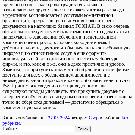
времени и сил. Такого рода трудностей, также и
разноплановых других вовсе не окажется в том разе, когда
эффективно воспользоваться услугами компетентной
организации, предлагающую выпуск высокого качества
документов на настоящих бланках ГОЗНАК. В свою очередь,
обязательно следует отметить касаемо того, что сделать заказ
на документ о завершении обучения в представленной
компании очень просто, в любое свободное время. В
действительности, для того чтобы выяснить востребованную
информацию относительно услуг, а еще оформить
индивидуальный заказ достаточно посетить web-ресурс
фирмы, и это, конечно же, очень даже практично и удобно.
Заметим, что прикупить документ об обучении в этой фирме
доступно для всех с обеспечением анонимности и с
незамедлительной отправкой в какой-либо населенный пункт
РФ. Принимая к сведению все приведенное выше,
существуют поводы упомянуть, что прикупить документ о
завершении обучения в выгодном соотношении качество-цена
точно не обернется дилеммой — достаточно обращаться в
компетентную компанию.
Запись опубликована
27.05.2024
автором
Gwp
в рубрике
Без
рубрики
.
Найти: