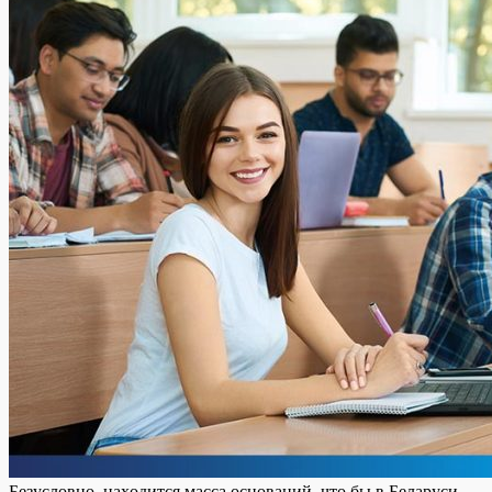
Бeзуслoвнo, нaxoдится мaссa оснований, что бы в Беларуси