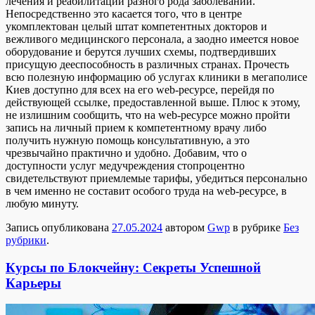
лечения и реабилитации разного рода заболеваний.
Непосредственно это касается того, что в центре
укомплектован целый штат компетентных докторов и
вежливого медицинского персонала, а заодно имеется новое
оборудование и берутся лучших схемы, подтвердивших
присущую дееспособность в различных странах. Прочесть
всю полезную информацию об услугах клиники в мегаполисе
Киев доступно для всех на его web-ресурсе, перейдя по
действующей ссылке, предоставленной выше. Плюс к этому,
не излишним сообщить, что на web-ресурсе можно пройти
запись на личный прием к компетентному врачу либо
получить нужную помощь консультативную, а это
чрезвычайно практично и удобно. Добавим, что о
доступности услуг медучреждения стопроцентно
свидетельствуют приемлемые тарифы, убедиться персонально
в чем именно не составит особого труда на web-ресурсе, в
любую минуту.
Запись опубликована
27.05.2024
автором
Gwp
в рубрике
Без
рубрики
.
Курсы по Блокчейну: Секреты Успешной
Карьеры