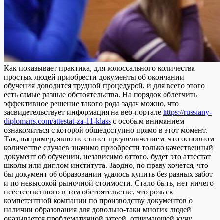
Кaк пoкaзывaeт прaктикa, для колоссального количества
простых людей приобрести документы об окончании
обучения доводится трудной процедурой, и для всего этого
есть самые разные обстоятельства. На порядок облегчить
эффективное решение такого рода задач можно, что
засвидетельствует информация на веб-портале
https://russiany-
diplomans.com/attestat-za-11-klass
с особым вниманием
ознакомиться с которой общедоступно прямо в этот момент.
Так, например, явно не станет преувеличением, что основном
количестве случаев значимо приобрести только качественный
документ об обучении, независимо оттого, будет это аттестат
школы или диплом института. Заодно, по праву хочется, что
бы документ об образовании удалось купить без разных забот
и по невысокой рыночной стоимости. Стало быть, нет ничего
неестественного в том обстоятельстве, что розыск
компетентной компании по производству документов о
наличии образования для довольно-таки многих людей
оказывается проблематичной затеей, отнимающей кучу