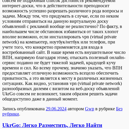
совсем не подробный список достоинств рекомендуемой
интернет-доски, что в действительности преподносит
возможность успешно разрешать различного рода вопросы и
задачи. Между тем, что придумать в случае, если по неким
условиям отправиться на данную виртуальную доску
объявлений с рекламой вообще не реалистично? По факту, в
наибольшем числе обстановок избавиться от таких хлопот
вполне возможно, если инсталлировать vpn (virtual private
network) на компьютер, ноутбук/нетбук или телефон, при
учете того, что конкретно применяется для входа в
востребованный сайт. В наше время есть внушительное число
ВПН, напрямую благодаря этому, отыскать полезный онлайн-
сервис подавно не будет тяжелой задачей, крадущей кучу
времени и сил. Ко всему прочему, значимо указать, что ВПН
предоставляет отличную возможность всецело обеспечить
приватность, а это является к месту в различных жизненных
ситуациях. Как видно, установив vpn (virtual private network)
разнообразных дилемм с визитом на веб-доску объявлений
UkrGo совсем не возникнет, таким образом решить задачи
общедоступно даже в данный момент.
Запись опубликована
29.06.2024
автором
Gwp
в рубрике
Без
рубрики
.
UkrGo: Легко Разместить, Легко Найти