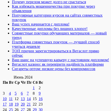
Почему перелом может долго не срастаться
Как избежать мошенничества при покупке через
объявления
Популярные категории курсов на сайтах совместных
покупок
Ваш успех начинается с диплома!
Качественные дипломы без лишних хлопот!
Совместные покупки обучающих материалов — новый
тренд
Платформа совместных покупок — лучший способ
учиться дешевле
ТОП причин зарегистрироваться в Вегаслот прямо
сейчас
Ваш шанс на успешную карьеру с настоящим дипломом!
Вегаслот казино: як перевірити надійність платформи
Сигареты оптом: низкие цены без компромиссов
Июнь 2024
Пн
Вт
Ср
Чт
Пт
Сб
Вс
1
2
3
4
5
6
7
8
9
10
11
12
13
14
15
16
17
18
19
20
21
22
23
24
25
26
27
28
29
30