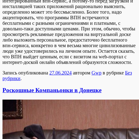
интегрированный впн-сервис, а потому-то перед загрузкой и
инсталляцией таких приложений рационально выяснить,
определенно может это бессмысленно. Более того, надо
акцентировать, что программы ВПН встречаются
бесплатными с разными ограничениями и платными, с
довольно-таки доступными ценами. При этом, обычно, чтобы
просмотреть рекламные предложения на виртуальной доске
либо выложить персональное, предостаточно бесплатного
впн-сервиса, конкретно в чем весьма многие цивилизованные
люди уже удостоверились на личном опыте. Остается сказать,
что ВПН выйдет ценным, если с визитом на web-портал с
интернет-доской онлайн объявлений образуются сложности.
Запись опубликована
27.06.2024
автором
Gwp
в рубрике
Без
рубрики
.
Роскошные Компаньонки в Донецке