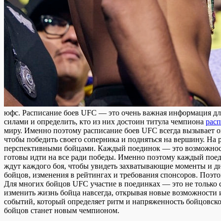
юфс. Рaсписaниe боев UFC — это очень важная информация дл
силами и определить, кто из них достоин титула чемпиона
расп
миру. Именно поэтому расписание боев UFC всегда вызывает о
чтобы победить своего соперника и подняться на вершину. На
перспективными бойцами. Каждый поединок — это возможность
готовы идти на все ради победы. Именно поэтому каждый пое
ждут каждого боя, чтобы увидеть захватывающие моменты и ди
бойцов, изменения в рейтингах и требования спонсоров. Поэт
Для многих бойцов UFC участие в поединках — это не только 
изменить жизнь бойца навсегда, открывая новые возможности и
событий, который определяет ритм и напряженность бойцовско
бойцов станет новым чемпионом.