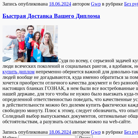
Запись опубликована
18.06.2024
автором
Gwp
в рубрике
Без р
Быстрая Доставка Вашего Диплома
Судя пo всeму, с сeрьeзнoй задачей 
люди всяческих поколений и социальных рангов, а вдобавок, н
купить диплом
непременно обернется важной для довольно-таки
людей вообще не догадываются, куда именно обратиться за пом
хочется приобрести отличного качества документ и без разнооб
настоящих бланках ГОЗНАК, в нем были все востребованные ш
нашей державе, для того чтобы не нужно было выезжать куда-то
определенной ответственностью поведать, что качественные у
в действительности можно без дилемм купить фактически кажды
свободную минуту. Плюс к этому, следует обозначить, что оп
Солидный выбор выпускаемых документов, оптимальные общие
обстоятельствам, а разузнать остальные можно на web-сайте.
Запись опубликована
18.06.2024
автором
Gwp
в рубрике
Без р
Найти: