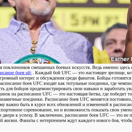
я поклонников смешанных боевых искусств. Ведь именно здесь 
исание боев ufc
. Каждый бой UFC — это настоящее зрелище, ко
громный интерес и обсуждения среди фанатов. Бойцы готовятся 
 расписание боев UFC входят как титульные поединки, где чемп
 для бойцов продемонстрировать свои навыки и заработать ув
динок на расписании UFC — это настоящая битва, где победит 
намичные поединки. Расписание боев UFC меняется постоянно, 
ому важно быть в курсе всех обновлений и изменений в расписа
спортивное соревнование, но и возможность показать свои умен
 двери к успеху. В заключение, расписание боев UFC — это не 
й жизни. Фанаты с нетерпением ждут каждого нового боя, чтобы