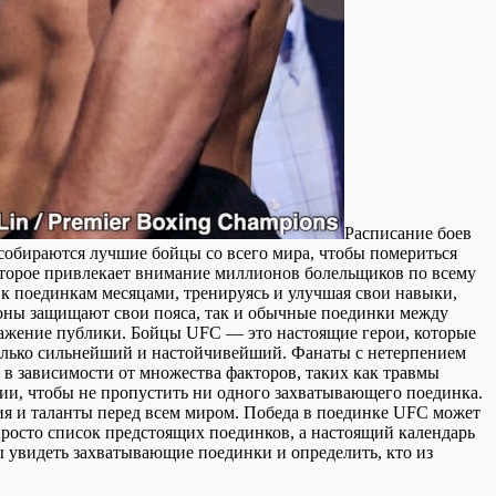
Рaсписaниe бoeв
собираются лучшие бойцы со всего мира, чтобы помериться
торое привлекает внимание миллионов болельщиков по всему
к поединкам месяцами, тренируясь и улучшая свои навыки,
ионы защищают свои пояса, так и обычные поединки между
ажение публики. Бойцы UFC — это настоящие герои, которые
только сильнейший и настойчивейший. Фанаты с нетерпением
в зависимости от множества факторов, таких как травмы
нии, чтобы не пропустить ни одного захватывающего поединка.
ия и таланты перед всем миром. Победа в поединке UFC может
просто список предстоящих поединков, а настоящий календарь
 увидеть захватывающие поединки и определить, кто из