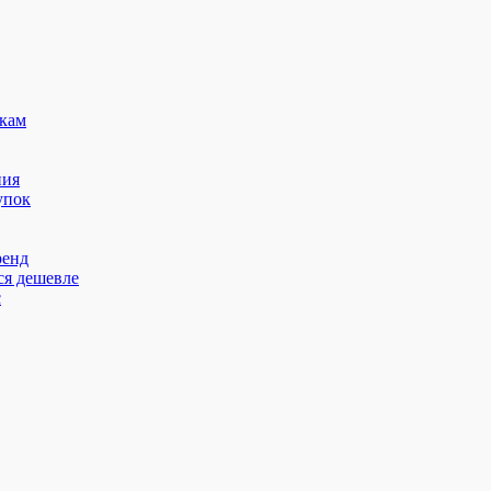
кам
ния
упок
ренд
ся дешевле
с