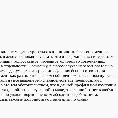
а, вполне могут встретиться в принципе любые современные
м, имеются основания указать, что информация по гиперссылке
ариация, колоссальное численное количество современных
 в отдельности. Поскольку, в любом случае небезосновательно
пример документ о завершении обучения был изготовлен на
ент как раз именно в своем собственном населенном пункте в
ядкой на все вышеперечисленное, есть все предпосылки с
о это тем обстоятельством, что в данной профильной компании
ртал, пройдя по актуальной ссылке, заявленной ранее в любую
мально удовлетворяющие всем абсолютно требованиям.
сьма важные достоинства организации по ясным