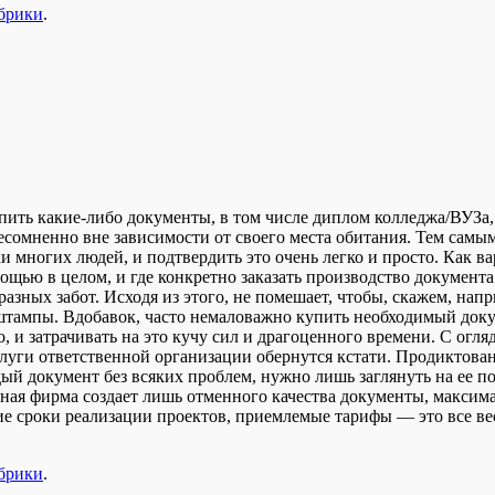
убрики
.
купить какие-либо документы, в том числе диплом колледжа/ВУЗ
есомненно вне зависимости от своего места обитания. Тем самы
 многих людей, и подтвердить это очень легко и просто. Как в
ощью в целом, и где конкретно заказать производство документа
разных забот. Исходя из этого, не помешает, чтобы, скажем, на
тампы. Вдобавок, часто немаловажно купить необходимый докум
, и затрачивать на это кучу сил и драгоценного времени. С огл
слуги ответственной организации обернутся кстати. Продиктован
й документ без всяких проблем, нужно лишь заглянуть на ее по
ытная фирма создает лишь отменного качества документы, макси
 сроки реализации проектов, приемлемые тарифы — это все ве
убрики
.