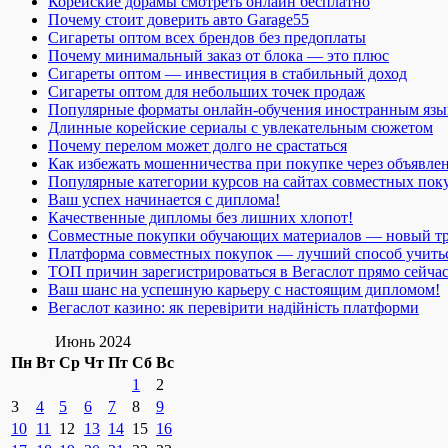
Корейские дорамы смотреть онлайн бесплатно
Почему стоит доверить авто Garage55
Сигареты оптом всех брендов без предоплаты
Почему минимальный заказ от блока — это плюс
Сигареты оптом — инвестиция в стабильный доход
Сигареты оптом для небольших точек продаж
Популярные форматы онлайн-обучения иностранным язы
Длинные корейские сериалы с увлекательным сюжетом
Почему перелом может долго не срастаться
Как избежать мошенничества при покупке через объявле
Популярные категории курсов на сайтах совместных пок
Ваш успех начинается с диплома!
Качественные дипломы без лишних хлопот!
Совместные покупки обучающих материалов — новый т
Платформа совместных покупок — лучший способ учить
ТОП причин зарегистрироваться в Вегаслот прямо сейча
Ваш шанс на успешную карьеру с настоящим дипломом!
Вегаслот казино: як перевірити надійність платформи
Июнь 2024
Пн
Вт
Ср
Чт
Пт
Сб
Вс
1
2
3
4
5
6
7
8
9
10
11
12
13
14
15
16