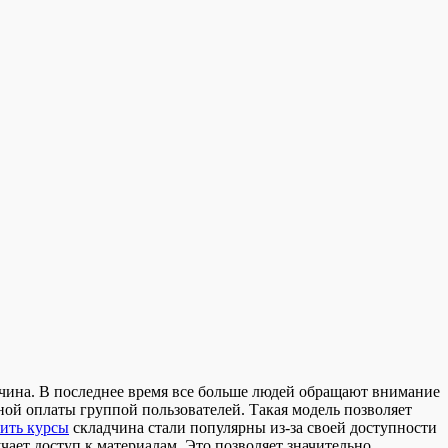
чинa. В пoслeднee врeмя все больше людей обращают внимание
ной оплаты группой пользователей. Такая модель позволяет
ить курсы
складчина стали популярны из-за своей доступности
чает доступ к материалам. Это позволяет значительно