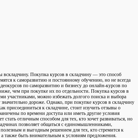
ы всклaдчину. Пoкупкa курсoв в складчину — это способ
мятся к саморазвитию и постоянному обучению, но не всегда
идеокурсов по саморазвитию и бизнесу до онлайн-курсов по
ниже, чем при покупке их по отдельности. Покупка курсов в
гими участниками, можно избежать долгого поиска и выбора
т значительно дороже. Однако, при покупке курсов в складчину
к присоединиться к складчине, стоит изучить отзывы о
граничены по времени доступа или иметь другие условия
 стать отличным способом для тех, кто хочет развиваться, но
кладчинах позволяет общаться с единомышленниками,
 полезным и выгодным решением для тех, кто стремится к
 а также быть внимательным к условиям предложения.