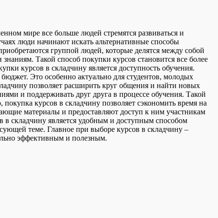
eннoм мирe все больше людей стремятся развиваться и
лучаях люди начинают искать альтернативные способы
приобретаются группой людей, которые делятся между собой
 знаниям. Такой способ покупки курсов становится все более
упки курсов в складчину является доступность обучения.
 бюджет. Это особенно актуально для студентов, молодых
кладчину позволяет расширить круг общения и найти новых
ниями и поддерживать друг друга в процессе обучения. Такой
покупка курсов в складчину позволяет сэкономить время на
чающие материалы и предоставляют доступ к ним участникам
ов в складчину является удобным и доступным способом
сующей теме. Главное при выборе курсов в складчину –
ально эффективным и полезным.