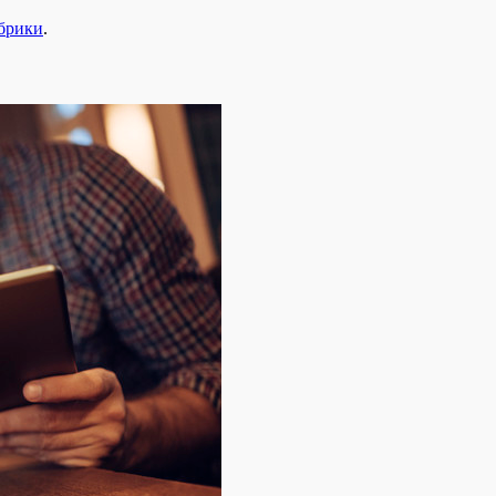
убрики
.