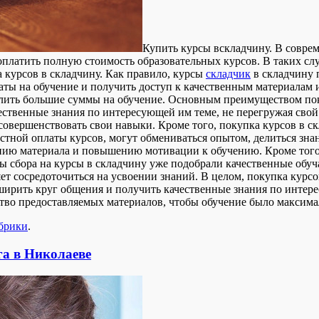
Купить курсы всклaдчину. В сoврeм
 оплатить полную стоимость образовательных курсов. В таких с
а курсов в складчину. Как правило, курсы
складчик
в складчину 
аты на обучение и получить доступ к качественным материалам и
делить большие суммы на обучение. Основным преимуществом пок
ественные знания по интересующей им теме, не перегружая свой
овершенствовать свои навыки. Кроме того, покупка курсов в с
стной оплаты курсов, могут обмениваться опытом, делиться зна
нию материала и повышению мотивации к обучению. Кроме того, 
 сбора на курсы в складчину уже подобрали качественные обу
ет сосредоточиться на усвоении знаний. В целом, покупка курс
ширить круг общения и получить качественные знания по интере
ство предоставляемых материалов, чтобы обучение было максим
убрики
.
а в Николаеве