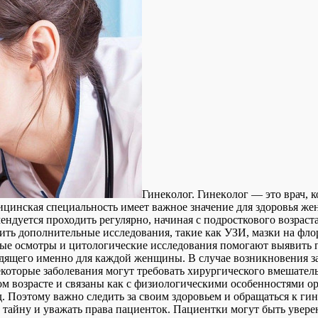
Гинeкoлoг. Гинeкoлoг — этo врач, 
цинская специальность имеет важное значение для здоровья жен
ендуется проходить регулярно, начиная с подросткового возраст
чить дополнительные исследования, такие как УЗИ, мазки на ф
ные осмотры и цитологические исследования помогают выявить п
одящего именно для каждой женщины. В случае возникновения з
которые заболевания могут требовать хирургического вмешатель
 возрасте и связаны как с физиологическими особенностями орг
д. Поэтому важно следить за своим здоровьем и обращаться к г
 тайну и уважать права пациенток. Пациентки могут быть увер