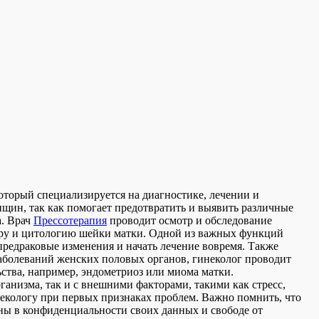
который специализируется на диагностике, лечении и
щин, так как помогает предотвратить и выявить различные
а. Врач
Прессотерапия
проводит осмотр и обследование
лору и цитологию шейки матки. Одной из важных функций
редраковые изменения и начать лечение вовремя. Также
аболеваний женских половых органов, гинеколог проводит
ства, например, эндометриоз или миома матки.
анизма, так и с внешними факторами, такими как стресс,
инекологу при первых признаках проблем. Важно помнить, что
ены в конфиденциальности своих данных и свободе от