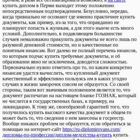
купить диплом в Перми выходит этому положению
непосредственным подтверждением. Безусловно, нередко,
когда тривиально не осознают где именно практичнее купить
документы, как пример, из-за того, что оправданно не
планируют попасть к жуликам, а для этого нынче есть много
условий. Дополнительно, в подавляющем большинстве
случаев немаловажно прикупить документы не всего лишь по
разумной денежной стоимости, но и качественные по
понятным нюансам. Вот далеко не полный перечень нюансов,
по которым подчас купить требуемые документы, и об
образовании явно не исключения, доводится сложностью.
Первоначально нужно отметить про то, по каким конкретно
нюансам удастся вычислить, что купленный документ
качественный и эффективно пользуясь им в каких угодно
случаях в жизни заморочек совсем не образуется. Со своей
стороны, таким вот значимым положением является то, что
документ распечатан на настоящем бланке ГОЗНАК, который
не числится в государственных базах, к примеру, на
ликвидацию. К тому же, своеобразной гарантией того, что
получилось купить высокого качества документ в общем-то
может быть то, что сведения о нем занесены в госреестр.
Вообще никаких проблем не образуется, если обратиться за
помощью на интернет-сайт
https://ru-diplomirovans.com/
дипломы-по-профессии/диплом-медсестры-купить
купить