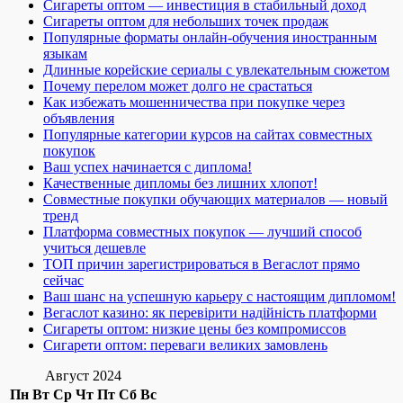
Сигареты оптом — инвестиция в стабильный доход
Сигареты оптом для небольших точек продаж
Популярные форматы онлайн-обучения иностранным
языкам
Длинные корейские сериалы с увлекательным сюжетом
Почему перелом может долго не срастаться
Как избежать мошенничества при покупке через
объявления
Популярные категории курсов на сайтах совместных
покупок
Ваш успех начинается с диплома!
Качественные дипломы без лишних хлопот!
Совместные покупки обучающих материалов — новый
тренд
Платформа совместных покупок — лучший способ
учиться дешевле
ТОП причин зарегистрироваться в Вегаслот прямо
сейчас
Ваш шанс на успешную карьеру с настоящим дипломом!
Вегаслот казино: як перевірити надійність платформи
Сигареты оптом: низкие цены без компромиссов
Сигарети оптом: переваги великих замовлень
Август 2024
Пн
Вт
Ср
Чт
Пт
Сб
Вс