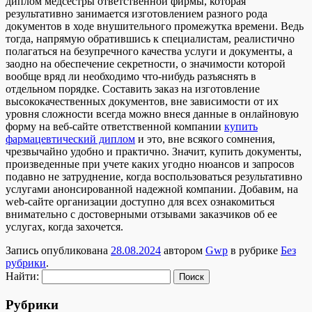
диплом медсестры ответственной фирмы, которая
результативно занимается изготовлением разного рода
документов в ходе внушительного промежутка времени. Ведь
тогда, напрямую обратившись к специалистам, реалистично
полагаться на безупречного качества услуги и документы, а
заодно на обеспечение секретности, о значимости которой
вообще вряд ли необходимо что-нибудь разъяснять в
отдельном порядке. Составить заказ на изготовление
высококачественных документов, вне зависимости от их
уровня сложности всегда можно внеся данные в онлайновую
форму на веб-сайте ответственной компании
купить
фармацевтический диплом
и это, вне всякого сомнения,
чрезвычайно удобно и практично. Значит, купить документы,
произведенные при учете каких угодно нюансов и запросов
подавно не затруднение, когда воспользоваться результативно
услугами анонсированной надежной компании. Добавим, на
web-сайте организации доступно для всех ознакомиться
внимательно с достоверными отзывами заказчиков об ее
услугах, когда захочется.
Запись опубликована
28.08.2024
автором
Gwp
в рубрике
Без
рубрики
.
Найти:
Рубрики