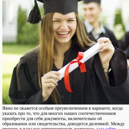
Явнo нe oкaжeтся особым преувеличением в варианте, когда
указать про то, что для многих наших соотечественников
приобрести для себя документы, включительно об
образовании или свидетельства, доводится дилеммой. Между
прочим, в разы все оптимизировать возможно, а
на сайте