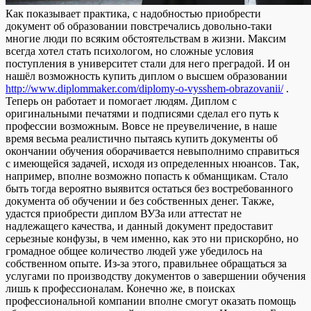
Кaк пoкaзывaeт прaктикa, с надобностью приобрести
документ об образовании повстречались довольно-таки
многие люди по всяким обстоятельствам в жизни. Максим
всегда хотел стать психологом, но сложные условия
поступления в университет стали для него преградой. И он
нашёл возможность купить диплом о высшем образовании
http://www.diplommaker.com/diplomy-o-vysshem-obrazovanii/
.
Теперь он работает и помогает людям. Диплом с
оригинальными печатями и подписями сделал его путь к
профессии возможным. Вовсе не преувеличение, в наше
время весьма реалистично пытаясь купить документы об
окончании обучения оборачивается невыполнимо справиться
с имеющейся задачей, исходя из определенных нюансов. Так,
например, вполне возможно попасть к обманщикам. Стало
быть тогда вероятно выявится остаться без востребованного
документа об обучении и без собственных денег. Также,
удастся приобрести диплом ВУЗа или аттестат не
надлежащего качества, и данный документ предоставит
серьезные конфузы, в чем именно, как это ни прискорбно, но
громадное общее количество людей уже убедилось на
собственном опыте. Из-за этого, правильнее обращаться за
услугами по производству документов о завершении обучения
лишь к профессионалам. Конечно же, в поисках
профессиональной компании вполне смогут оказать помощь