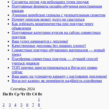
Сигареты оптом для небольших точек продаж
Популярные форматы онлайн-обучения иностранным
языкам
Длинные корейские сериалы с увлекательным сюжетом
Почему перелом может долго не срастаться
Как избежать мошенничества при покупке через
объявления
Популярные категории курсов на сайтах совместных
покупок
Ваш успех начинается с диплома!
Качественные дипломы без лишних хлопот!
Совместные покупки обучающих материалов — новый
тренд
Платформа совместных покупок — лучший способ
учиться дешевле
ТОП причин зарегистрироваться в Вегаслот прямо
сейчас
Ваш шанс на успешную карьеру с настоящим дипломом!
Вегаслот казино: як перевірити надійність платформи
Сентябрь 2024
Пн
Вт
Ср
Чт
Пт
Сб
Вс
1
2
3
4
5
6
7
8