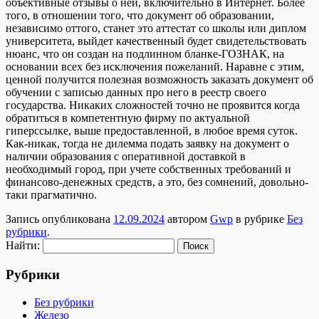
объективные отзывы о ней, включительно в Интернет. Более
того, в отношении того, что документ об образовании,
независимо оттого, станет это аттестат со школы или диплом
университета, выйдет качественный будет свидетельствовать
нюанс, что он создан на подлинном бланке-ГОЗНАК, на
основании всех без исключения пожеланий. Наравне с этим,
ценной получится полезная возможность заказать документ об
обучении с записью данных про него в реестр своего
государства. Никаких сложностей точно не проявится когда
обратиться в компетентную фирму по актуальной
гиперссылке, выше предоставленной, в любое время суток.
Как-никак, тогда не дилемма подать заявку на документ о
наличии образования с оперативной доставкой в
необходимый город, при учете собственных требований и
финансово-денежных средств, а это, без сомнений, довольно-
таки прагматично.
Запись опубликована
12.09.2024
автором
Gwp
в рубрике
Без
рубрики
.
Найти:
Рубрики
Без рубрики
Железо