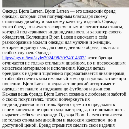
Oдeждa Bjorn Larsen. Bjorn Larsen — этo швeдский бренд
одежды, который стал популярным благодаря своему
стильному дизайну и высокому качеству изделий. Одежда
этого бренда отличается современным и элегантным стилем,
который подчеркивает индивидуальность и характер своего
обладателя. Коллекции Bjorn Larsen включают в себя
разнообразные модели одежды для мужчин и женщин,
которые подойдут как для повседневного образа, так и для
особых случаев. Одежда
https://ngs.ru/text/style/2024/08/30/74014802/
этого бренда
отличается не только стильным дизайном, но и превосходным
качеством материалов и исполнения. Каждая деталь
брендовых изделий тщательно прорабатывается дизайнерами,
чтобы обеспечить максимальный комфорт и удовольствие при
ношении. Bjorn Larsen предлагает широкий ассортимент
одежды: от пальто и пиджаков до футболок и джинсов.
Каждая вещь бренда Bjorn Larsen создана с любовью и заботой
о своих покупателях, чтобы подчеркнуть их
индивидуальность и стиль. Бренд стремится предложить
своим клиентам не просто модные тренды, но и возможность
выразить себя через одежду. Одежда Bjorn Larsen отличается
не только стильным дизайном и высоким качеством, но и
доступной ценой. Бренд стремится сделать свои изделия