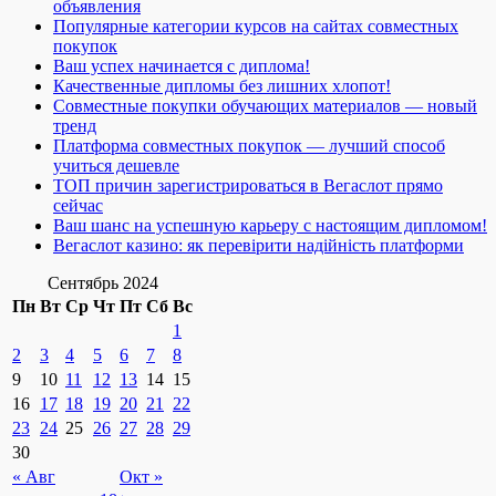
объявления
Популярные категории курсов на сайтах совместных
покупок
Ваш успех начинается с диплома!
Качественные дипломы без лишних хлопот!
Совместные покупки обучающих материалов — новый
тренд
Платформа совместных покупок — лучший способ
учиться дешевле
ТОП причин зарегистрироваться в Вегаслот прямо
сейчас
Ваш шанс на успешную карьеру с настоящим дипломом!
Вегаслот казино: як перевірити надійність платформи
Сентябрь 2024
Пн
Вт
Ср
Чт
Пт
Сб
Вс
1
2
3
4
5
6
7
8
9
10
11
12
13
14
15
16
17
18
19
20
21
22
23
24
25
26
27
28
29
30
« Авг
Окт »