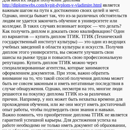
http://diplomwebs.com/kypit-dyplom-v-vladimire.html
является
важным шагом на пути к достижению своих целей и мечт.
Однако, иногда бывает так, что из-за различных обстоятельств
людям не удается закончить обучение в университете или
колледже. В таких случаях возникает вопрос — что делать?
Как получить диплом и доказать свою квалификацию? Один
из вариантов — купить диплом ТГИК. ТГИК (Технический
государственный институт культуры) — это один из ведущих
учебных заведений в области культуры и искусств. Получив
диплом этого университета, вы сможете улучшить свои
шансы на рынке труда и повысить свою профессиональную
репутацию. Купить диплом ТГИК можно через
специализированные агентства, которые занимаются
оформлением документов. При этом, важно обратить
внимание на то, что такой способ получения диплома может
быть не совсем законным и иметь негативные последствия в
случае обнаружения. Однако, несмотря на это, многие люди
решаются на покупку диплома ТГИК из-за различных
причин. Например, у них может быть нехватка времени для
прохождения обучения, или же они могут иметь достаточный
опыт работы, чтобы подтвердить свои знания и навыки.
Важно помнить, что приобретение диплома ТГИК не является
гарантией успешной карьеры. Для достижения успеха на
работе необходимо не только иметь документ об образовании,