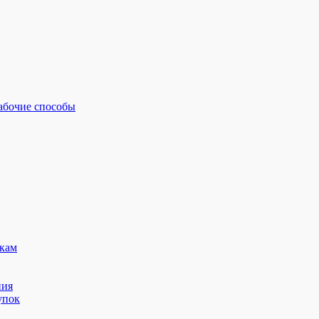
рабочие способы
кам
ния
упок