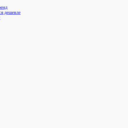
ренд
ся дешевле
с