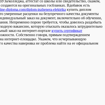
УЗа/колледжа, аттестат со школы или свидетельство, скажем,
 создаются на оригинальных госбланках. Вдобавок есть
nline-diploma.com/diplom-inzhenera-elektrika
купить диплом
то умеренные расценки на безупречного качества документы
ндивидуальный заказ на документ, включительно об обучении,
дания. Непременно порою требуется, чтобы довелось раздобыть
оходную вакансию, которую отыскать оказалось затруднительно
ьный заказ на интернет-портале
купить сертификат
 сложности. Собственно говоря, прямым подтверждением
 на интернет-площадке. Укажем, что исчерпывающую
о качества наверняка не проблема найти на ее официальном