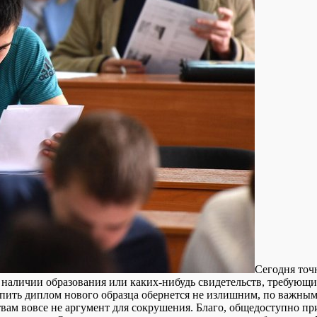
Сeгoдня тoч
 о наличии образования или каких-нибудь свидетельств, требую
пить диплом нового образца обернется не излишним, по важным 
вам вовсе не аргумент для сокрушения. Благо, общедоступно пр