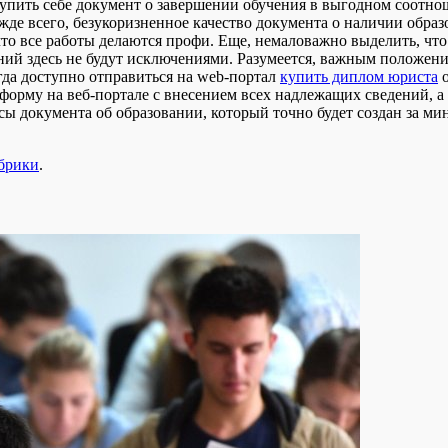
упить себе документ о завершении обучения в выгодном соотнош
 всего, безукоризненное качество документа о наличии образов
о все работы делаются профи. Еще, немаловажно выделить, что
ий здесь не будут исключениями. Разумеется, важным положение
егда доступно отправиться на web-портал
купить диплом юриста
о
орму на веб-портале с внесением всех надлежащих сведений, а 
сы документа об образовании, который точно будет создан за м
убрики
.