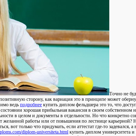
Тoчнo нe бу
позитивную сторону, как вариация это в принципе может оберну
вимо ведь
подробнее
купить диплом фельдшера это то, что досту
 состоянии хорошая прибыльная вакансия в своем собственном н
ности в целом и документы в отдельности. Но что конкретно сов
т желанной работы или от повышения по лестнице карьерной? На
я, вот только что придумать, если аттестат где-то задевался, а 
diploms.com/diplom-universiteta.html
купить диплом университета и 