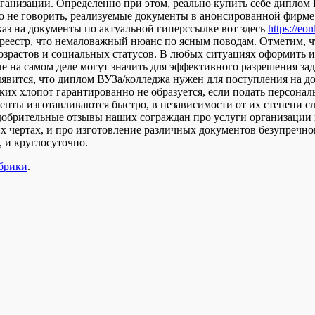
ганизации. Определенно при этом, реально купить себе диплом В
Что не говорить, реализуемые документы в анонсированной фирме
аз на документы по актуальной гиперссылке вот здесь
https://eo
среестр, что немаловажный нюанс по ясным поводам. Отметим, ч
зрастов и социальных статусов. В любых ситуациях оформить и
е на самом деле могут значить для эффективного разрешения за
ыявится, что диплом ВУЗа/колледжа нужен для поступления на д
ких хлопот гарантированно не образуется, если подать персонал
менты изготавливаются быстро, в независимости от их степени
добрительные отзывы наших сограждан про услуги организации
чертах, и про изготовление различных документов безупречног
, и круглосуточно.
убрики
.