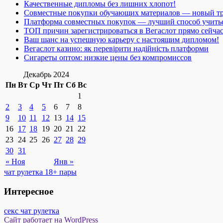
Качественные дипломы без лишних хлопот!
Совместные покупки обучающих материалов — новый т
Платформа совместных покупок — лучший способ учить
ТОП причин зарегистрироваться в Вегаслот прямо сейча
Ваш шанс на успешную карьеру с настоящим дипломом!
Вегаслот казино: як перевірити надійність платформи
Сигареты оптом: низкие цены без компромиссов
Декабрь 2024
Пн
Вт
Ср
Чт
Пт
Сб
Вс
1
2
3
4
5
6
7
8
9
10
11
12
13
14
15
16
17
18
19
20
21
22
23
24
25
26
27
28
29
30
31
« Ноя
Янв »
чат рулетка 18+ пары
Интересное
секс чат рулетка
Сайт работает на WordPress