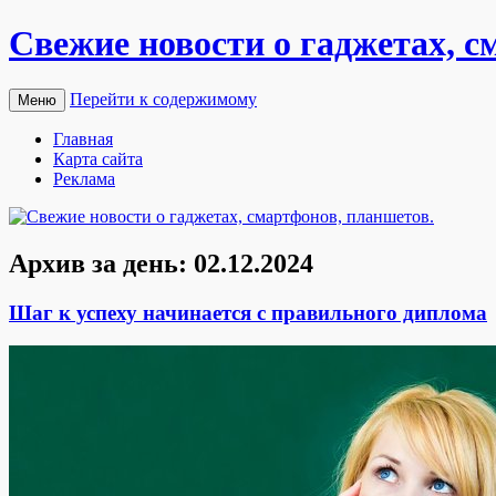
Свежие новости о гаджетах, с
Перейти к содержимому
Меню
Главная
Карта сайта
Реклама
Архив за день:
02.12.2024
Шаг к успеху начинается с правильного диплома