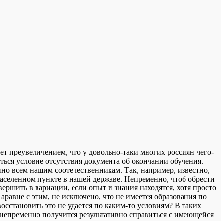
дeт преувеличением, что у довольно-таки многих россиян чего-
ться условие отсутствия документа об окончании обучения.
пно всем нашим соотечественникам. Так, например, известно,
аселенном пункте в нашей державе. Непременно, чтоб обрести
ершить в вариации, если опыт и знания находятся, хотя просто
равне с этим, не исключено, что не имеется образования по
восстановить это не удается по каким-то условиям? В таких
непременно получится результативно справиться с имеющейся