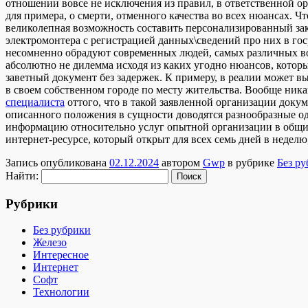
отношении вовсе не исключения из правил, в ответственной ор
для примера, о смерти, отменного качества во всех нюансах. 
великолепная возможность составить персонализированный зак
электромонтера с регистрацией данных\сведений про них в го
несомненно обрадуют современных людей, самых различных во
абсолютно не дилемма исходя из каких угодно нюансов, которы
заветный документ без задержек. К примеру, в реалии может в
в своем собственном городе по месту жительства. Вообще ника
специалиста
оттого, что в такой заявленной организации доку
описанного положения в сущности доводятся разнообразные о
информацию относительно услуг опытной организации в общих 
интернет-ресурсе, который открыт для всех семь дней в неделю
Запись опубликована
02.12.2024
автором
Gwp
в рубрике
Без р
Найти:
Рубрики
Без рубрики
Железо
Интересное
Интернет
Софт
Технологии