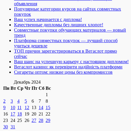
объявления
Популярные категории курсов на сайтах совместных
покупок
Ваш успех начинается с диплома!
Качественные дипломы без лишних хлопот!
Совместные покупки обучающих материалов — новый
тренд
Платформа совместных покупок — лучший способ
учиться дешевле
ТОП причин зарегистрироваться в Вегаслот прямо
сейчас
Ваш шанс на успешную карьеру с настоящим дипломом!
Вегаслот казино: як перевірити надійність платформи
Сигареты оптом: низкие цены без компромиссов
Декабрь 2024
Пн
Вт
Ср
Чт
Пт
Сб
Вс
1
2
3
4
5
6
7
8
9
10
11
12
13
14
15
16
17
18
19
20
21
22
23
24
25
26
27
28
29
30
31