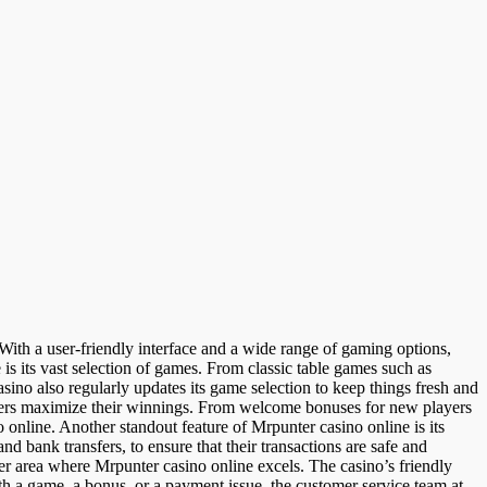
With a user-friendly interface and a wide range of gaming options,
is its vast selection of games. From classic table games such as
sino also regularly updates its game selection to keep things fresh and
layers maximize their winnings. From welcome bonuses for new players
 online. Another standout feature of Mrpunter casino online is its
d bank transfers, to ensure that their transactions are safe and
her area where Mrpunter casino online excels. The casino’s friendly
h a game, a bonus, or a payment issue, the customer service team at