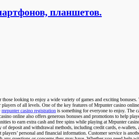
мартфонов, планшетов.
r those looking to enjoy a wide variety of games and exciting bonuses. 
players of all levels. One of the key features of Mrpunter casino online 
e
mrpunter casino registration
is something for everyone to enjoy. The ca
er casino online also offers generous bonuses and promotions to help p
nities to earn extra cash and free spins while playing at Mrpunter casino
of deposit and withdrawal methods, including credit cards, e-wallets, an
ct players’ personal and financial information. Customer service is anot
ith any questions or concerns they may have. Whether you need help wit