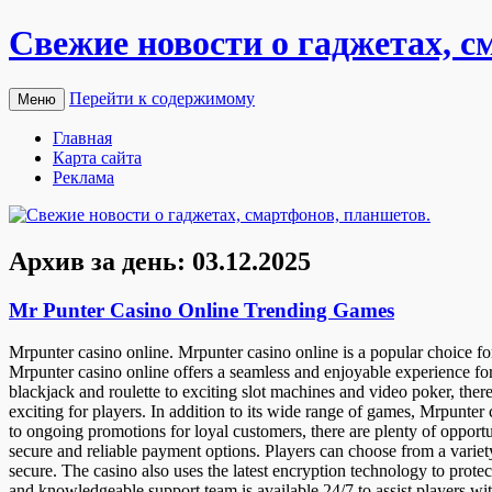
Свежие новости о гаджетах, с
Перейти к содержимому
Меню
Главная
Карта сайта
Реклама
Архив за день:
03.12.2025
Mr Punter Casino Online Trending Games
Mrpunter casino online. Mrpunter casino online is a popular choice fo
Mrpunter casino online offers a seamless and enjoyable experience for 
blackjack and roulette to exciting slot machines and video poker, ther
exciting for players. In addition to its wide range of games, Mrpunt
to ongoing promotions for loyal customers, there are plenty of opportu
secure and reliable payment options. Players can choose from a variety 
secure. The casino also uses the latest encryption technology to prote
and knowledgeable support team is available 24/7 to assist players w