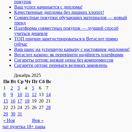
покупок
Ваш успех начинается с диплома!
Качественные дипломы без лишних хлопот!
Совместные покупки обучающих материалов — новый
тренд
Платформа совместных покупок — лучший способ
учиться дешевле
ТОП причин зарегистрироваться в Вегаслот прямо
сейчас
Ваш шанс на успешную карьеру с настоящим дипломом!
Вегаслот казино: як перевірити надійність платформи
Сигареты оптом: низкие цены без компромиссов
Сигарети оптом: переваги великих замовлень
Декабрь 2025
Пн
Вт
Ср
Чт
Пт
Сб
Вс
1
2
3
4
5
6
7
8
9
10
11
12
13
14
15
16
17
18
19
20
21
22
23
24
25
26
27
28
29
30
31
« Ноя
Янв »
чат рулетка 18+ пары