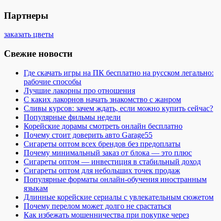
Партнеры
заказать цветы
Свежие новости
Где скачать игры на ПК бесплатно на русском легально:
рабочие способы
Лучшие лакорны про отношения
С каких лакорнов начать знакомство с жанром
Сливы курсов: зачем ждать, если можно купить сейчас?
Популярные фильмы недели
Корейские дорамы смотреть онлайн бесплатно
Почему стоит доверить авто Garage55
Сигареты оптом всех брендов без предоплаты
Почему минимальный заказ от блока — это плюс
Сигареты оптом — инвестиция в стабильный доход
Сигареты оптом для небольших точек продаж
Популярные форматы онлайн-обучения иностранным
языкам
Длинные корейские сериалы с увлекательным сюжетом
Почему перелом может долго не срастаться
Как избежать мошенничества при покупке через