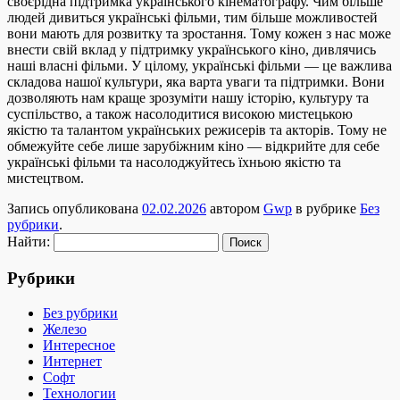
своєрідна підтримка українського кінематографу. Чим більше
людей дивиться українські фільми, тим більше можливостей
вони мають для розвитку та зростання. Тому кожен з нас може
внести свій вклад у підтримку українського кіно, дивлячись
наші власні фільми. У цілому, українські фільми — це важлива
складова нашої культури, яка варта уваги та підтримки. Вони
дозволяють нам краще зрозуміти нашу історію, культуру та
суспільство, а також насолодитися високою мистецькою
якістю та талантом українських режисерів та акторів. Тому не
обмежуйте себе лише зарубіжним кіно — відкрийте для себе
українські фільми та насолоджуйтесь їхньою якістю та
мистецтвом.
Запись опубликована
02.02.2026
автором
Gwp
в рубрике
Без
рубрики
.
Найти:
Рубрики
Без рубрики
Железо
Интересное
Интернет
Софт
Технологии