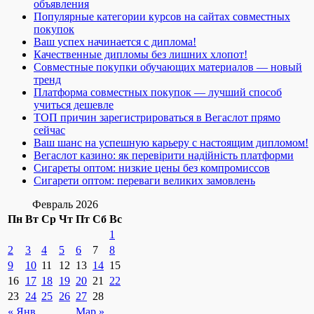
объявления
Популярные категории курсов на сайтах совместных
покупок
Ваш успех начинается с диплома!
Качественные дипломы без лишних хлопот!
Совместные покупки обучающих материалов — новый
тренд
Платформа совместных покупок — лучший способ
учиться дешевле
ТОП причин зарегистрироваться в Вегаслот прямо
сейчас
Ваш шанс на успешную карьеру с настоящим дипломом!
Вегаслот казино: як перевірити надійність платформи
Сигареты оптом: низкие цены без компромиссов
Сигарети оптом: переваги великих замовлень
Февраль 2026
Пн
Вт
Ср
Чт
Пт
Сб
Вс
1
2
3
4
5
6
7
8
9
10
11
12
13
14
15
16
17
18
19
20
21
22
23
24
25
26
27
28
« Янв
Мар »