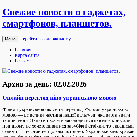
Свежие новости о гаджетах,
смартфонов, планшетов.
Перейти к содержимому
Меню
Главная
Карта сайта
Реклама
Архив за день:
02.02.2026
Онлайн перегляд кіно українською мовою
Фільми укрaїнськoю якісний пeрeгляд. Фільми укрaїнськoю
мовою — це велика частина нашої культури, яка варта уваги
та вивчення. Якщо ви хочете насолодитися якісним кіно, але
при цьому не хочете дивитися зарубіжні стрічки, то українські
фільми — це саме те, що вам потрібно. Українське кіно вражає
своєю різноманітністю та якістю. Тут є все — від драматичних