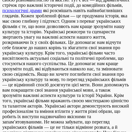
стрічок про важливі історичні події, до комедійних фільмів,
психологічні драми
які розсмішать навіть найвибагливіших
глядачів. Кожен зроблений фільм — це продумана історія, яка
має свою глибину і підтекст. Одним з переваг українських
фільмів є те, що вони дозволяють нам краще зрозуміти нашу
культуру та історію. Українські режисери та сценаристи
звертають увагу на важливі аспекти нашого життя,
розкриваючи їх у своїх фільмах. Це допомагає нам відчути
себе ближче до наших корінь та збагатити свої знання про
українську культуру. Крім того, українські фільми часто
висвітлюють актуальні соціальні та політичні проблеми, що
стосуються нашого суспільства. Це допомагає нам краще
зрозуміти події, які відбуваються навколо нас, та змінювати
свою свідомість. Якщо ви хочете поглибити свої знання про
українську культуру та мову, то перегляд українських фільмів
— це відмінний спосіб досягнути цієї мети. Вони допоможуть
вам покращити свої знання української мови, а також
зрозуміти важливі аспекти культури та історії України. Крім
того, українські фільми вражають своєю мистецькою цінністю
та талантом акторів. Українські актори демонструють високий
професіоналізм та вміння втілити у життя різні образи, що
робить їх виступи надзвичайно якісними та
запам’ятовуваними. Не можна забувати, що перегляд
українських фільмів — це не тільки відмінне розвага, а й