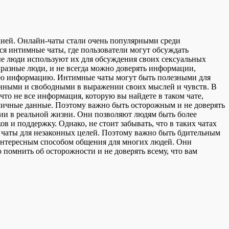
ией. Онлайн-чаты стали очень популярными среди
тся интимные чаты, где пользователи могут обсуждать
ые люди используют их для обсуждения своих сексуальных
 разные люди, и не всегда можно доверять информации,
ичную информацию. Интимные чаты могут быть полезными для
енными и свободными в выражении своих мыслей и чувств. В
то не все информация, которую вы найдете в таком чате,
ь личные данные. Поэтому важно быть осторожным и не доверять
нии в реальной жизни. Они позволяют людям быть более
 и поддержку. Однако, не стоит забывать, что в таких чатах
 чаты для незаконных целей. Поэтому важно быть бдительным
и интересным способом общения для многих людей. Они
 помнить об осторожности и не доверять всему, что вам