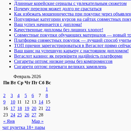
Длинные корейские сериалы с увлекательным сюжетом
Почему перелом может долго не срастаться
Как избежать мошенничества при покупке через объявле
Популярные категории курсов на сайтах совместных пок
Ваш успех начинается с диплома!
Качественные дипломы без лишних хлопот!
Совместные покупки обучающих материалов — новый т
Платформа совместных покупок — лучший способ учить
ТОП причин зарегистрироваться в Вегаслот прямо сейча
Ваш шанс на успешную карьеру с настоящим дипломом!
Вегаслот казино: як перевірити надійність платформи
Сигареты оптом: низкие цены без компромиссов
Сигарети оптом: переваги великих замовлень
Февраль 2026
Пн
Вт
Ср
Чт
Пт
Сб
Вс
1
2
3
4
5
6
7
8
9
10
11
12
13
14
15
16
17
18
19
20
21
22
23
24
25
26
27
28
« Янв
Мар »
чат рулетка 18+ пары