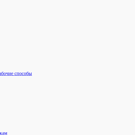
рабочие способы
кам