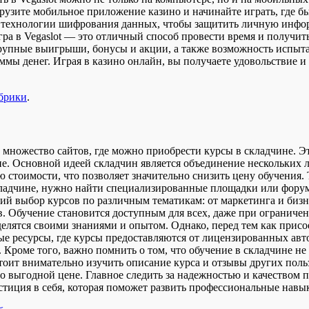
рузите мобильное приложение казино и начинайте играть, где бы
е технологии шифрования данных, чтобы защитить личную инфо
ра в Vegaslot — это отличный способ провести время и получить 
рупные выигрыши, бонусы и акции, а также возможность испытат
ммы денег. Играя в казино онлайн, вы получаете удовольствие и
убрики
.
т множество сайтов, где можно приобрести курсы в складчине. 
не. Основной идеей складчин является объединение нескольких
 стоимости, что позволяет значительно снизить цену обучения. 
кладчине, нужно найти специализированные площадки или форум
ий выбор курсов по различным тематикам: от маркетинга и биз
в. Обучение становится доступным для всех, даже при ограниче
лятся своими знаниями и опытом. Однако, перед тем как присое
е ресурсы, где курсы предоставляются от лицензированных авто
Кроме того, важно помнить о том, что обучение в складчине не
ит внимательно изучить описание курса и отзывы других пользо
о выгодной цене. Главное следить за надежностью и качеством 
стиция в себя, которая поможет развить профессиональные навы