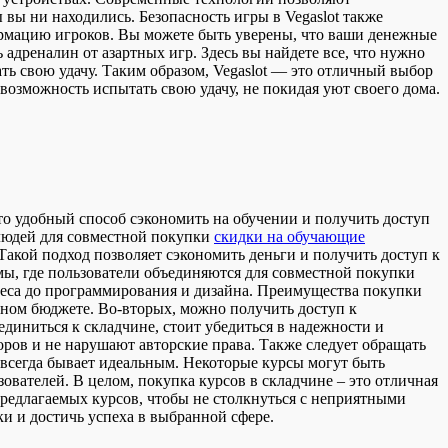
 вы ни находились. Безопасность игры в Vegaslot также
рмацию игроков. Вы можете быть уверены, что ваши денежные
адреналин от азартных игр. Здесь вы найдете все, что нужно
ь свою удачу. Таким образом, Vegaslot — это отличный выбор
 возможность испытать свою удачу, не покидая уют своего дома.
Это удобный способ сэкономить на обучении и получить доступ
 людей для совместной покупки
скидки на обучающие
Такой подход позволяет сэкономить деньги и получить доступ к
ы, где пользователи объединяются для совместной покупки
неса до программирования и дизайна. Преимущества покупки
нном бюджете. Во-вторых, можно получить доступ к
диниться к складчине, стоит убедиться в надежности и
ров и не нарушают авторские права. Также следует обращать
 всегда бывает идеальным. Некоторые курсы могут быть
вателей. В целом, покупка курсов в складчине – это отличная
предлагаемых курсов, чтобы не столкнуться с неприятными
ки и достичь успеха в выбранной сфере.