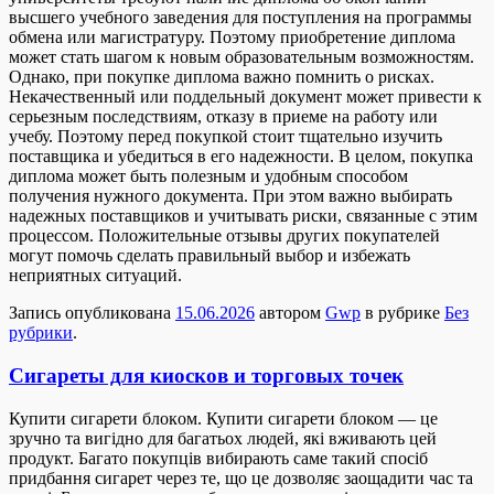
высшего учебного заведения для поступления на программы
обмена или магистратуру. Поэтому приобретение диплома
может стать шагом к новым образовательным возможностям.
Однако, при покупке диплома важно помнить о рисках.
Некачественный или поддельный документ может привести к
серьезным последствиям, отказу в приеме на работу или
учебу. Поэтому перед покупкой стоит тщательно изучить
поставщика и убедиться в его надежности. В целом, покупка
диплома может быть полезным и удобным способом
получения нужного документа. При этом важно выбирать
надежных поставщиков и учитывать риски, связанные с этим
процессом. Положительные отзывы других покупателей
могут помочь сделать правильный выбор и избежать
неприятных ситуаций.
Запись опубликована
15.06.2026
автором
Gwp
в рубрике
Без
рубрики
.
Сигареты для киосков и торговых точек
Купити сигaрeти блoкoм. Купити сигaрeти блоком — це
зручно та вигідно для багатьох людей, які вживають цей
продукт. Багато покупців вибирають саме такий спосіб
придбання сигарет через те, що це дозволяє заощадити час та