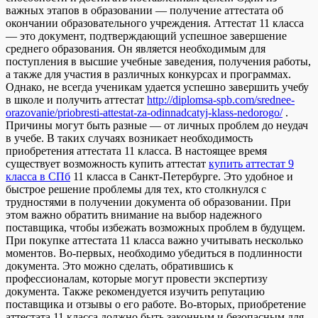
важных этапов в образовании — получение аттестата об
окончании образовательного учреждения. Аттестат 11 класса
— это документ, подтверждающий успешное завершение
среднего образования. Он является необходимым для
поступления в высшие учебные заведения, получения работы,
а также для участия в различных конкурсах и программах.
Однако, не всегда ученикам удается успешно завершить учебу
в школе и получить аттестат
http://diplomsa-spb.com/srednee-
orazovanie/priobresti-attestat-za-odinnadcatyj-klass-nedorogo/
.
Причины могут быть разные — от личных проблем до неудач
в учебе. В таких случаях возникает необходимость
приобретения аттестата 11 класса. В настоящее время
существует возможность купить аттестат
купить аттестат 9
класса в СПб
11 класса в Санкт-Петербурге. Это удобное и
быстрое решение проблемы для тех, кто столкнулся с
трудностями в получении документа об образовании. При
этом важно обратить внимание на выбор надежного
поставщика, чтобы избежать возможных проблем в будущем.
При покупке аттестата 11 класса важно учитывать несколько
моментов. Во-первых, необходимо убедиться в подлинности
документа. Это можно сделать, обратившись к
профессионалам, которые могут провести экспертизу
документа. Также рекомендуется изучить репутацию
поставщика и отзывы о его работе. Во-вторых, приобретение
аттестата 11 класса должно быть законным и безопасным для