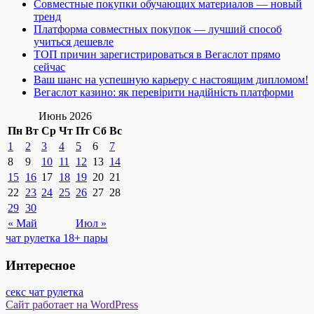
Совместные покупки обучающих материалов — новый
тренд
Платформа совместных покупок — лучший способ
учиться дешевле
ТОП причин зарегистрироваться в Вегаслот прямо
сейчас
Ваш шанс на успешную карьеру с настоящим дипломом!
Вегаслот казино: як перевірити надійність платформи
Июнь 2026
Пн
Вт
Ср
Чт
Пт
Сб
Вс
1
2
3
4
5
6
7
8
9
10
11
12
13
14
15
16
17
18
19
20
21
22
23
24
25
26
27
28
29
30
« Май
Июл »
чат рулетка 18+ пары
Интересное
секс чат рулетка
Сайт работает на WordPress