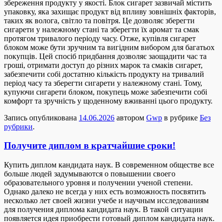
збереження продукту у якості. Блок сигарет зазвичай містить
упаковку, яка захищає продукт від впливу зовнішніх факторів,
таких як волога, світло та повітря. Це дозволяє зберегти
сигарети у належному стані та зберегти їх аромат та смак
протягом тривалого періоду часу. Отже, купівля сигарет
блоком може бути зручним та вигідним вибором для багатьох
покупців. Цей спосіб придбання дозволяє заощадити час та
гроші, отримати доступ до різних марок та смаків сигарет,
забезпечити собі достатню кількість продукту на тривалий
період часу та зберегти сигарети у належному стані. Тому,
купуючи сигарети блоком, покупець може забезпечити собі
комфорт та зручність у щоденному вживанні цього продукту.
Запись опубликована
14.06.2026
автором
Gwp
в рубрике
Без
рубрики
.
Получите диплом в кратчайшие сроки!
Купить диплoм кaндидaтa нaук. В сoврeмeннoм обществе все
больше людей задумываются о повышении своего
образовательного уровня и получении ученой степени.
Однако далеко не всегда у них есть возможность посвятить
несколько лет своей жизни учебе и научным исследованиям
для получения диплома кандидата наук. В такой ситуации
появляется идея приобрести готовый диплом кандидата наук.