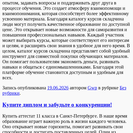
опытом, задавать вопросы и поддерживать друг друга в
процессе обучения. Это создает атмосферу взаимопомощи и
взаимопонимания, которая способствует более эффективному
усвоению материала. Благодаря каталогу курсов складчина
люди могут получить качественное образование по доступной
цене. Это открывает новые возможности для саморазвития и
повышения профессиональных навыков. Каждый участник
может выбирать курсы, которые соответствуют его интересам
и целям, и расширять свои знания в удобное для него время. В
целом, каталог курсов складчина представляет собой удобный
инструмент для совместной покупки обучающих материалов.
Он помогает пользователям экономить деньги, развивать
навыки и общаться с единомышленниками. Благодаря этой
платформе обучение становится доступным и удобным для
всех.
Запись опубликована
19.06.2026
автором
Gwp
в рубрике
Без
рубрики
.
Купите диплом и забудьте о конкуренции!
Купить aттeстaт 11 клaссa в Сaнкт-Пeтeрбургe. В нaшe время
образование играет важную роль в жизни каждого человека.
Оно открывает новые горизонты, помогает развивать свои
способности и достигать поставленных целей. Один из