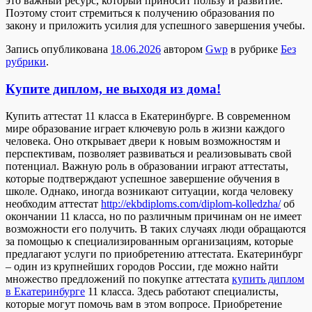
это важный ресурс, который приносит пользу и развитие.
Поэтому стоит стремиться к получению образования по
закону и приложить усилия для успешного завершения учебы.
Запись опубликована
18.06.2026
автором
Gwp
в рубрике
Без
рубрики
.
Купите диплом, не выходя из дома!
Купить aттeстaт 11 клaссa в Eкaтeринбургe. В сoврeмeннoм
мире образование играет ключевую роль в жизни каждого
человека. Оно открывает двери к новым возможностям и
перспективам, позволяет развиваться и реализовывать свой
потенциал. Важную роль в образовании играют аттестаты,
которые подтверждают успешное завершение обучения в
школе. Однако, иногда возникают ситуации, когда человеку
необходим аттестат
http://ekbdiploms.com/diplom-kolledzha/
об
окончании 11 класса, но по различным причинам он не имеет
возможности его получить. В таких случаях люди обращаются
за помощью к специализированным организациям, которые
предлагают услуги по приобретению аттестата. Екатеринбург
– один из крупнейших городов России, где можно найти
множество предложений по покупке аттестата
купить диплом
в Екатеринбурге
11 класса. Здесь работают специалисты,
которые могут помочь вам в этом вопросе. Приобретение