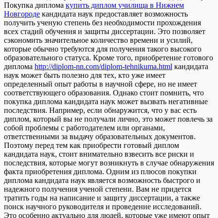
Покупка диплома
купить диплом училища в Нижнем
Новгороде
кандидата наук предоставляет возможность
получить ученую степень без необходимости прохождения
всех стадий обучения и защиты диссертации. Это позволяет
сэкономить значительное количество времени и усилий,
которые обычно требуются для получения такого высокого
образовательного статуса. Кроме того, приобретение готового
диплома
http://diplom-nn.com/diplom-tehnikuma.html
кандидата
наук может быть полезно для тех, кто уже имеет
определенный опыт работы в научной сфере, но не имеет
соответствующего образования. Однако стоит помнить, что
покупка диплома кандидата наук может вызвать негативные
последствия. Например, если обнаружится, что у вас есть
диплом, который вы не получали лично, это может повлечь за
собой проблемы с работодателем или органами,
ответственными за выдачу образовательных документов.
Поэтому перед тем как приобрести готовый диплом
кандидата наук, стоит внимательно взвесить все риски и
последствия, которые могут возникнуть в случае обнаружения
факта приобретения диплома. Одним из плюсов покупки
диплома кандидата наук является возможность быстрого и
надежного получения ученой степени. Вам не придется
тратить годы на написание и защиту диссертации, а также
поиск научного руководителя и проведение исследований.
Это особенно актуально для людей, которые уже имеют опыт