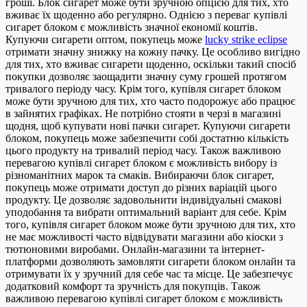
гроші. Блок сигарет може бути зручною опцією для тих, хто
вживає їх щоденно або регулярно. Однією з переваг купівлі
сигарет блоком є можливість значної економії коштів.
Купуючи сигарети оптом, покупець може
lucky strike eclipse
отримати значну знижку на кожну пачку. Це особливо вигідно
для тих, хто вживає сигарети щоденно, оскільки такий спосіб
покупки дозволяє заощадити значну суму грошей протягом
тривалого періоду часу. Крім того, купівля сигарет блоком
може бути зручною для тих, хто часто подорожує або працює
в зайнятих графіках. Не потрібно стояти в черзі в магазині
щодня, щоб купувати нові пачки сигарет. Купуючи сигарети
блоком, покупець може забезпечити собі достатню кількість
цього продукту на тривалий період часу. Також важливою
перевагою купівлі сигарет блоком є можливість вибору із
різноманітних марок та смаків. Вибираючи блок сигарет,
покупець може отримати доступ до різних варіацій цього
продукту. Це дозволяє задовольнити індивідуальні смакові
уподобання та вибрати оптимальний варіант для себе. Крім
того, купівля сигарет блоком може бути зручною для тих, хто
не має можливості часто відвідувати магазини або кіоски з
тютюновими виробами. Онлайн-магазини та інтернет-
платформи дозволяють замовляти сигарети блоком онлайн та
отримувати їх у зручний для себе час та місце. Це забезпечує
додатковий комфорт та зручність для покупців. Також
важливою перевагою купівлі сигарет блоком є можливість