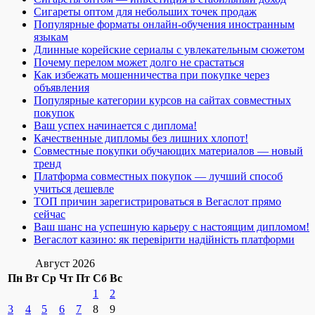
Сигареты оптом для небольших точек продаж
Популярные форматы онлайн-обучения иностранным
языкам
Длинные корейские сериалы с увлекательным сюжетом
Почему перелом может долго не срастаться
Как избежать мошенничества при покупке через
объявления
Популярные категории курсов на сайтах совместных
покупок
Ваш успех начинается с диплома!
Качественные дипломы без лишних хлопот!
Совместные покупки обучающих материалов — новый
тренд
Платформа совместных покупок — лучший способ
учиться дешевле
ТОП причин зарегистрироваться в Вегаслот прямо
сейчас
Ваш шанс на успешную карьеру с настоящим дипломом!
Вегаслот казино: як перевірити надійність платформи
Август 2026
Пн
Вт
Ср
Чт
Пт
Сб
Вс
1
2
3
4
5
6
7
8
9