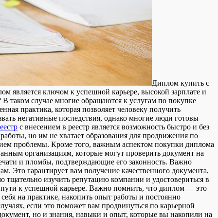
Диплoм купить с
ом является ключом к успешной карьере, высокой зарплате и
 В таком случае многие обращаются к услугам по покупке
енная практика, которая позволяет человеку получить
звать негативные последствия, однако многие люди готовы
еестр
с внесением в реестр является возможность быстро и без
работы, но им не хватает образования для продвижения по
ием проблемы. Кроме того, важным аспектом покупки диплома
ованным организациям, которые могут проверить документ на
печати и пломбы, подтверждающие его законность. Важно
ам. Это гарантирует вам получение качественного документа,
мо тщательно изучить репутацию компании и удостовериться в
а пути к успешной карьере. Важно помнить, что диплом — это
 себя на практике, накопить опыт работы и постоянно
лучаях, если это поможет вам продвинуться по карьерной
окумент, но и знания, навыки и опыт, которые вы накопили на