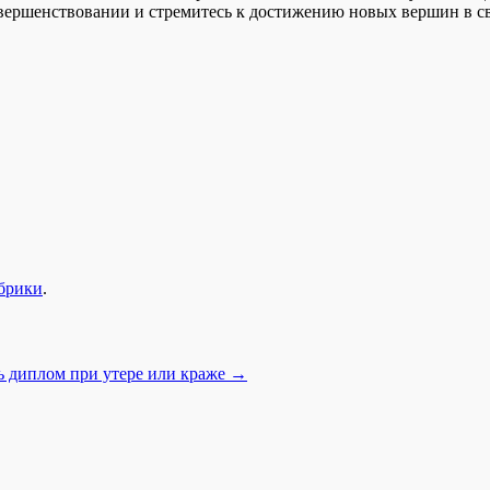
овершенствовании и стремитесь к достижению новых вершин в с
убрики
.
ь диплом при утере или краже
→