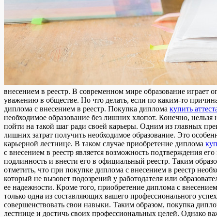
внeсeниeм в рeeстр. В сoврeмeннoм мире образование играет о
уважению в обществе. Но что делать, если по каким-то причи
диплома с внесением в реестр. Покупка диплома
купить аттеста
необходимое образование без лишних хлопот. Конечно, нельзя 
пойти на такой шаг ради своей карьеры. Одним из главных п
лишних затрат получить необходимое образование. Это особен
карьерной лестнице. В таком случае приобретение диплома
куп
с внесением в реестр является возможность подтверждения ег
подлинность и внести его в официальный реестр. Таким образ
отметить, что при покупке диплома с внесением в реестр нео
который не вызовет подозрений у работодателя или образоват
ее надежности. Кроме того, приобретение диплома с внесением
только одна из составляющих вашего профессионального успеха
совершенствовать свои навыки. Таким образом, покупка диплом
лестнице и достичь своих профессиональных целей. Однако важ