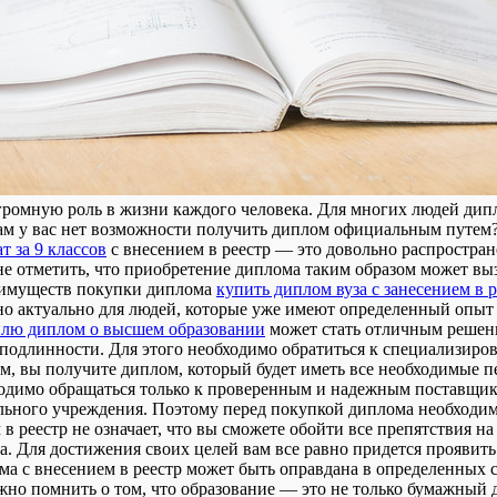
громную роль в жизни каждого человека. Для многих людей дипл
нам у вас нет возможности получить диплом официальным путем?
т за 9 классов
с внесением в реестр — это довольно распростран
не отметить, что приобретение диплома таким образом может вы
реимуществ покупки диплома
купить диплом вуза с занесением в р
но актуально для людей, которые уже имеют определенный опыт 
лю диплом о высшем образовании
может стать отличным решен
о подлинности. Для этого необходимо обратиться к специализир
ом, вы получите диплом, который будет иметь все необходимые 
бходимо обращаться только к проверенным и надежным поставщик
ельного учреждения. Поэтому перед покупкой диплома необходи
 в реестр не означает, что вы сможете обойти все препятствия н
. Для достижения своих целей вам все равно придется проявить
а с внесением в реестр может быть оправдана в определенных с
но помнить о том, что образование — это не только бумажный д