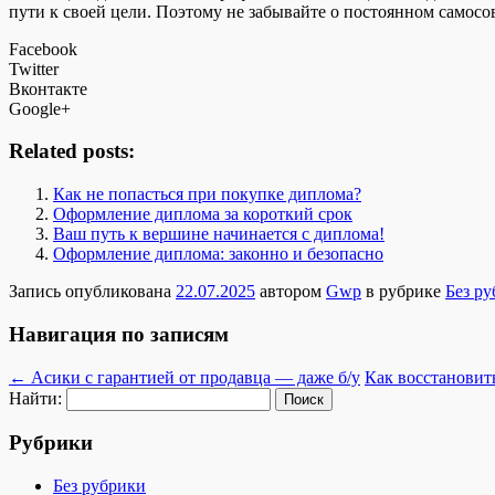
пути к своей цели. Поэтому не забывайте о постоянном самос
Facebook
Twitter
Вконтакте
Google+
Related posts:
Как не попасться при покупке диплома?
Оформление диплома за короткий срок
Ваш путь к вершине начинается с диплома!
Оформление диплома: законно и безопасно
Запись опубликована
22.07.2025
автором
Gwp
в рубрике
Без р
Навигация по записям
←
Асики с гарантией от продавца — даже б/у
Как восстановит
Найти:
Рубрики
Без рубрики