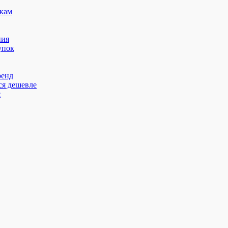
кам
ния
упок
ренд
ся дешевле
с