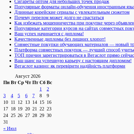
Сигареты оптом для небольших точек продаж
Популярные форматы онлайн-обучения иностранным язы
Длинные корейские сериалы с увлекательным сюжетом
Почему перелом может долго не срастаться
Как избежать мошенничества при покупке через объявле
Популярные категории курсов на сайтах совместных пок
Ваш успех начинается с диплома!
Качественные дипломы без лишних хлопот!
Совместные покупки обучающих материалов — новый т
Платформа совместных покупок — лучший способ учить
ТОП причин зарегистрироваться в Вегаслот прямо сейча
Ваш шанс на успешную карьеру с настоящим дипломом!
Вегаслот казино: як перевірити надійність платформи
Август 2026
Пн
Вт
Ср
Чт
Пт
Сб
Вс
1
2
3
4
5
6
7
8
9
10
11
12
13
14
15
16
17
18
19
20
21
22
23
24
25
26
27
28
29
30
31
« Июл