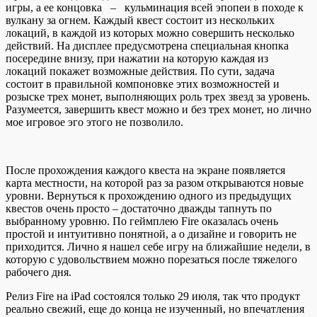
игры, а ее концовка – кульминация всей эпопеи в походе к
вулкану за огнем. Каждый квест состоит из нескольких
локаций, в каждой из которых можно совершить несколько
действий. На дисплее предусмотрена специальная кнопка
посередине внизу, при нажатии на которую каждая из
локаций покажет возможные действия. По сути, задача
состоит в правильной компоновке этих возможностей и
розыске трех монет, выполняющих роль трех звезд за уровень.
Разумеется, завершить квест можно и без трех монет, но лично
мое игровое эго этого не позволило.
После прохождения каждого квеста на экране появляется
карта местности, на которой раз за разом открываются новые
уровни. Вернуться к прохождению одного из предыдущих
квестов очень просто – достаточно дважды тапнуть по
выбранному уровню. По геймплею Fire оказалась очень
простой и интуитивно понятной, а о дизайне и говорить не
приходится. Лично я нашел себе игру на ближайшие недели, в
которую с удовольствием можно порезаться после тяжелого
рабочего дня.
Релиз Fire на iPad состоялся только 29 июля, так что продукт
реально свежий, еще до конца не изученный, но впечатления