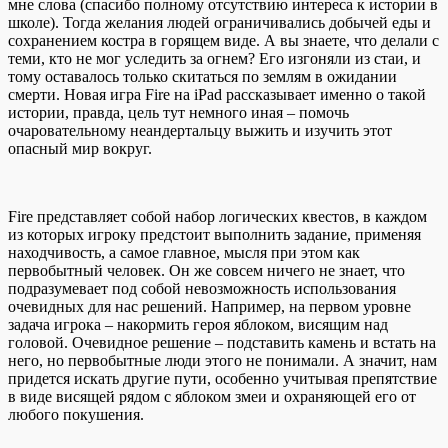
мне слова (спасибо полному отсутствию интереса к истории в
школе). Тогда желания людей ограничивались добычей еды и
сохранением костра в горящем виде. А вы знаете, что делали с
теми, кто не мог уследить за огнем? Его изгоняли из стаи, и
тому оставалось только скитаться по землям в ожидании
смерти. Новая игра Fire на iPad рассказывает именно о такой
истории, правда, цель тут немного иная – помочь
очаровательному неандертальцу выжить и изучить этот
опасный мир вокруг.
Fire представляет собой набор логических квестов, в каждом
из которых игроку предстоит выполнить задание, применяя
находчивость, а самое главное, мысля при этом как
первобытный человек. Он же совсем ничего не знает, что
подразумевает под собой невозможность использования
очевидных для нас решений. Например, на первом уровне
задача игрока – накормить героя яблоком, висящим над
головой. Очевидное решение – подставить камень и встать на
него, но первобытные люди этого не понимали. А значит, нам
придется искать другие пути, особенно учитывая препятствие
в виде висящей рядом с яблоком змеи и охраняющей его от
любого покушения.