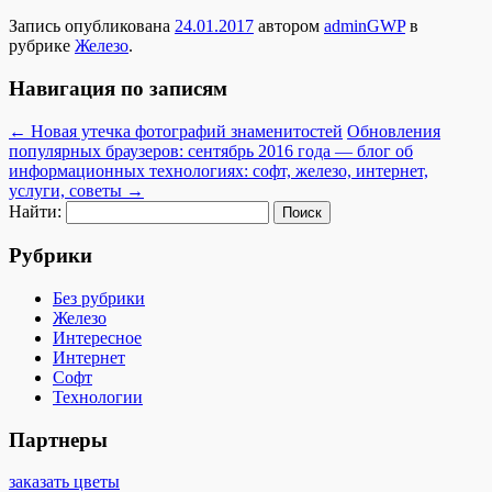
Запись опубликована
24.01.2017
автором
adminGWP
в
рубрике
Железо
.
Навигация по записям
←
Новая утечка фотографий знаменитостей
Обновления
популярных браузеров: сентябрь 2016 года — блог об
информационных технологиях: софт, железо, интернет,
услуги, советы
→
Найти:
Рубрики
Без рубрики
Железо
Интересное
Интернет
Софт
Технологии
Партнеры
заказать цветы