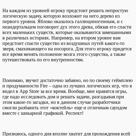
На каждом из уровней игроку предстоит решить непростую
логическую задачу, которую возложит на него дерево из
первого уровня. Яблоко оказалось галлюциногенным, и с
неандертальцем поговорит дух этого древа, обязав его спасти
всех маленьких существ, которые оказываются замешанными
в различных историях. Например, на втором уровне вам
предстоит спасти существо из воздушных путей какого-то
зверя, смахивающего на носорога. Для этого игроку придется
все время менять положение мозга этого существа, а также
путешествовать по его внутренностям.
Понимаю, звучит достаточно забавно, но по своему геймплею
и продуманности Fire – одна из лучших логических игр, что я
видел в App Store за все время. Вообще, мне нравятся игры,
где надо исследовать дом и решать задачи, разгадывая при
этом какие-то загадки, но в данном случае разработчики
смогли разбавить этот «коктейль» еще и отличным саундом
вместе с шикарной графикой. Респект!
Признаюсь, одного дня вполне хватит для прохождения всей