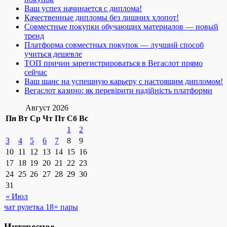
Ваш успех начинается с диплома!
Качественные дипломы без лишних хлопот!
Совместные покупки обучающих материалов — новый
тренд
Платформа совместных покупок — лучший способ
учиться дешевле
ТОП причин зарегистрироваться в Вегаслот прямо
сейчас
Ваш шанс на успешную карьеру с настоящим дипломом!
Вегаслот казино: як перевірити надійність платформи
Август 2026
Пн
Вт
Ср
Чт
Пт
Сб
Вс
1
2
3
4
5
6
7
8
9
10
11
12
13
14
15
16
17
18
19
20
21
22
23
24
25
26
27
28
29
30
31
« Июл
чат рулетка 18+ пары
Интересное