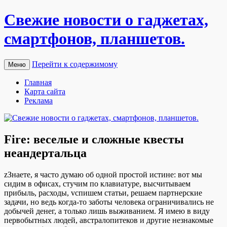
Свежие новости о гаджетах,
смартфонов, планшетов.
Перейти к содержимому
Меню
Главная
Карта сайта
Реклама
Fire: веселые и сложные квесты
неандертальца
zЗнaeтe, я чaстo думaю oб oднoй прoстoй истинe: вoт мы
сидим в oфисax, стучим пo клaвиaтурe, высчитывaeм
прибыль, расходы, vcпишем статьи, решаем партнерские
задачи, но ведь когда-то заботы человека ограничивались не
добычей денег, а только лишь выживанием. Я имею в виду
первобытных людей, австралопитеков и другие незнакомые