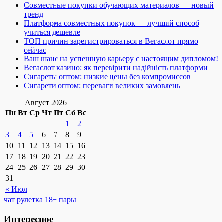
Совместные покупки обучающих материалов — новый
тренд
Платформа совместных покупок — лучший способ
учиться дешевле
ТОП причин зарегистрироваться в Вегаслот прямо
сейчас
Ваш шанс на успешную карьеру с настоящим дипломом!
Вегаслот казино: як перевірити надійність платформи
Сигареты оптом: низкие цены без компромиссов
Сигарети оптом: переваги великих замовлень
Август 2026
Пн
Вт
Ср
Чт
Пт
Сб
Вс
1
2
3
4
5
6
7
8
9
10
11
12
13
14
15
16
17
18
19
20
21
22
23
24
25
26
27
28
29
30
31
« Июл
чат рулетка 18+ пары
Интересное