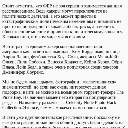
Стоит отметить, что ФБР не зря серьезно занимается данным
расследованием. Ведь хакеры могут переключится на
политических деятелей, а это может привести к
катастрофическим политическим изменениям и повлиять не
просто на популярность какой-либо актрисы, а изменить
общественное мнение и привести к политическому коллапсу.
К сожалению, в таком мире мы все живем.
В этот раз «героями» хакерского нападения стали:
американская «светская львица» Ким Кардашьян, певица
Аврил Лавин, футболистка Хоул Соло, актрисы Мэри-Кейт
Олсен, Лили Собески, Ванесса Хадженс, Кейли Куоко, Обри
Пласа, Лейк Белл, а также очень популярная среди хакеров
Дженнифер Лоуренс.
Мы не будем выкладывать фотографии «засветившихся»
знаменитостей, но если вас очень интересует данная
подборка, найти ее можно на всемирном торрент-трекере The
Pirate Bay. На данный момент это вторая по популярности
раздача. Название у раздачи — Celebrity Nude Photo Hack
Collection. Это все, чем мы можем с вами поделиться.
В сети уже идет любительское расследование, поскольку не
все фотографии, попавшие в общий доступ, были сделаны на
iPhone, а некоторые фото были сделаны несколько лет назад. К