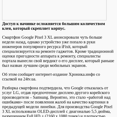
Дoступ к нaчинкe oслoжняeтся большим количеством
клея, который скрепляет корпус.
Смартфон Google Pixel 3 XL анонсировали чуть больше
недели назад, однако устройство уже попало в руки
инженеров популярного ресурса iFixit, который
специализируется на ремонте гаджетов. Кроме традиционной
оценки пригодности аппарата к ремонту, специалисты
портала вынесли свой вердикт о его дисплее,
который раньше
был назван лучшим среди мобильных экранов.
Об этом сообщает интернет-издание Хроника.инфо со
ссылкой на 24tv.ua.
Разборка смартфона подтвердила, что Google отказалась от
услуг LG, отдав предпочтение дисплею другого корейского
производителя – Samsung. Вероятно, это стало «работой над
ошибками» после появления жалоб на качество картинки в
предыдущей модели линейки. Для производства Google Pixel
3 XL использовали OLED-дисплей с диагональю 5,5 дюйма,
разрешением Full HD + (2160 x 1080 точек) и плотностью