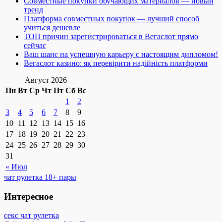
Совместные покупки обучающих материалов — новый
тренд
Платформа совместных покупок — лучший способ
учиться дешевле
ТОП причин зарегистрироваться в Вегаслот прямо
сейчас
Ваш шанс на успешную карьеру с настоящим дипломом!
Вегаслот казино: як перевірити надійність платформи
Август 2026
Пн
Вт
Ср
Чт
Пт
Сб
Вс
1
2
3
4
5
6
7
8
9
10
11
12
13
14
15
16
17
18
19
20
21
22
23
24
25
26
27
28
29
30
31
« Июл
чат рулетка 18+ пары
Интересное
секс чат рулетка