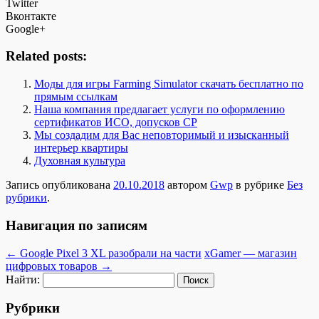
Twitter
Вконтакте
Google+
Related posts:
Моды для игры Farming Simulator скачать бесплатно по
прямым ссылкам
Наша компания предлагает услуги по оформлению
сертификатов ИСО, допусков СР
Мы создадим для Вас неповторимый и изысканный
интерьер квартиры
Духовная культура
Запись опубликована
20.10.2018
автором
Gwp
в рубрике
Без
рубрики
.
Навигация по записям
←
Google Pixel 3 XL разобрали на части
xGamer — магазин
цифровых товаров
→
Найти:
Рубрики