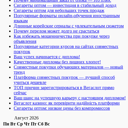
Почему минимальный заказ от блока — это плюс
Сигареты оптом — инвестиция в стабильный доход
Сигареты оптом для небольших точек продаж
Популярные форматы онлайн-обучения иностранным
языкам
Длинные корейские сериалы с увлекательным сюжетом
Почему перелом может долго не срастаться
Как избежать мошенничества при покупке через
объявления
Популярные категории курсов на сайтах совместных
покупок
Ваш успех начинается с диплома!
Качественные дипломы без лишних хлопот!
Совместные покупки обучающих материалов — новый
тренд
Платформа совместных покупок — лучший способ
учиться дешевле
ТОП причин зарегистрироваться в Вегаслот прямо
сейчас
Ваш шанс на успешную карьеру с настоящим дипломом!
Вегаслот казино: як перевірити надійність платформи
Сигареты оптом: низкие цены без компромиссов
Август 2026
Пн
Вт
Ср
Чт
Пт
Сб
Вс