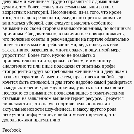
девушкам и женщинам трудно справляться с домашними
делами, тем более, если у них семья и малыши разных
возрастных категорий. Несомненно, из-за того, что кроме
того, что надо в реальности, ежедневно приготавливать и
заниматься уборкой, еще следует выделять особенное
внимание со своей стороны взаимоотношениям, по логичным
причинам. Следовательно, в наличии все поводы полагать,
что полезные советы и рекомендации на портале обязательно
получатся весьма востребованными, ведь пользуясь ими
эффективное разрешение многих задач, в ощутимой мере
упростится. Более того, нужно не позабыть о
привлекательности и здоровье в общем, и именно тут
аналогично те или иные подсказки от опытных профи
стопроцентно будут востребованы женщинами и девушками
разных возрастов. А вместе с тем, практически любой леди
хочется быть стильной, и для этого надобно самой разбираться
в модных течениях, между прочим, узнать о которых вовсе
несложно со вниманием познакомившись с тематическими
статьями на заявленном выше интернет-ресурсе. Требуется
лишь заметить, что на web портале реально почитать
актуальные новости шоу-бизнеса, и массу другого рода
нескучной информации, в любой момент времени, что
довольно-таки прагматично!
Facebook