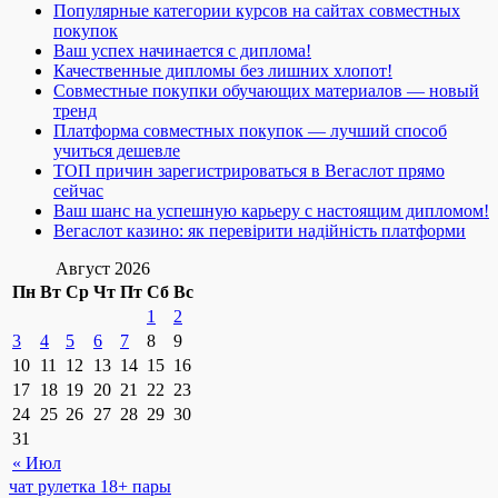
Популярные категории курсов на сайтах совместных
покупок
Ваш успех начинается с диплома!
Качественные дипломы без лишних хлопот!
Совместные покупки обучающих материалов — новый
тренд
Платформа совместных покупок — лучший способ
учиться дешевле
ТОП причин зарегистрироваться в Вегаслот прямо
сейчас
Ваш шанс на успешную карьеру с настоящим дипломом!
Вегаслот казино: як перевірити надійність платформи
Август 2026
Пн
Вт
Ср
Чт
Пт
Сб
Вс
1
2
3
4
5
6
7
8
9
10
11
12
13
14
15
16
17
18
19
20
21
22
23
24
25
26
27
28
29
30
31
« Июл
чат рулетка 18+ пары