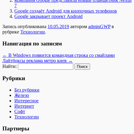
Компания Google представила новый планшетник Nexus
7
Google создаёт Android для кнопочных телефонов
Google закрывает проект Android
Запись опубликована
10.05.2019
автором
adminGWP
в
рубрике
Технологии
.
Навигация по записям
←
В Windows появится командная строка со смайлами
Лайтбоксы реклама метро киев
→
Найти:
Рубрики
Без рубрики
Железо
Интересное
Интернет
Софт
Технологии
Партнеры