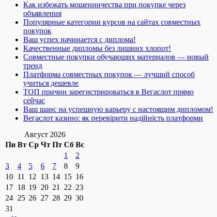
Как избежать мошенничества при покупке через
объявления
Популярные категории курсов на сайтах совместных
покупок
Ваш успех начинается с диплома!
Качественные дипломы без лишних хлопот!
Совместные покупки обучающих материалов — новый
тренд
Платформа совместных покупок — лучший способ
учиться дешевле
ТОП причин зарегистрироваться в Вегаслот прямо
сейчас
Ваш шанс на успешную карьеру с настоящим дипломом!
Вегаслот казино: як перевірити надійність платформи
Август 2026
Пн
Вт
Ср
Чт
Пт
Сб
Вс
1
2
3
4
5
6
7
8
9
10
11
12
13
14
15
16
17
18
19
20
21
22
23
24
25
26
27
28
29
30
31