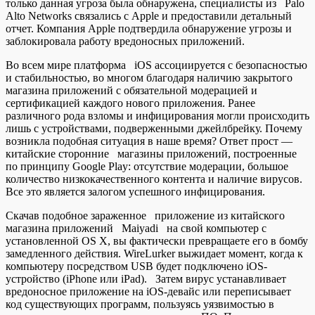
только данная угроза была обнаружена, специалисты из Palo
Alto Networks связались с Apple и предоставили
детальный
отчет. Компания Apple подтвердила обнаружение угрозы и
заблокировала работу вредоносных приложений.
Во всем мире платформа iOS ассоциируется с безопасностью
и стабильностью, во многом благодаря наличию закрытого
магазина приложений с обязательной модерацией и
сертификацией каждого нового приложения. Ранее
различного рода взломы и инфицирования могли происходить
лишь с устройствами, подверженными джейлбрейку. Почему
возникла подобная ситуация в наше время? Ответ прост —
китайские сторонние магазины приложений, построенные
по принципу Google Play: отсутствие модерации, большое
количество низкокачественного контента и наличие вирусов.
Все это является залогом успешного инфицирования.
Скачав подобное зараженное приложение из китайского
магазина приложений Maiyadi на свой компьютер с
установленной OS X, вы фактически превращаете его в бомбу
замедленного действия. WireLurker выжидает момент, когда к
компьютеру посредством USB будет подключено iOS-
устройство (iPhone или iPad). Затем вирус устанавливает
вредоносное приложение на iOS-девайс или переписывает
код существующих программ, пользуясь уязвимостью в