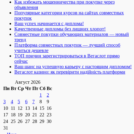
Как избежать мошенничества при покупке через
объявления
Популярные категории курсов на сайтах совместных
покупок
Ваш успех начинается с диплома!
Качественные дипломы без лишних хлопот!
Совместные покупки обучающих материалов — новый
тренд
Платформа совместных покупок — лучший способ
учиться дешевле
ТОП причин зарегистрироваться в Вегаслот прямо
сейчас
Ваш шанс на успешную карьеру с настоящим дипломом!
Вегаслот казино: як перевірити надійність платформи
Август 2026
Пн
Вт
Ср
Чт
Пт
Сб
Вс
1
2
3
4
5
6
7
8
9
10
11
12
13
14
15
16
17
18
19
20
21
22
23
24
25
26
27
28
29
30
31