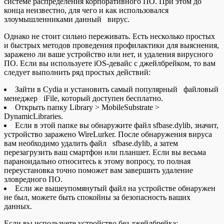
системе распределения корпоративного ПО. При этом до
конца неизвестно, для чего и как использовался
злоумышленниками данный вирус.
Однако не стоит сильно переживать. Есть несколько простых
и быстрых методов проведения профилактики для выяснения,
заражено ли ваше устройство или нет, и удаления вирусного
ПО. Если вы используете iOS-девайс с джейлбрейком, то вам
следует выполнить ряд простых действий:
Зайти в Cydia и установить самый популярный файловый
менеджер iFile, который доступен бесплатно.
Открыть папку Library > MobileSubstrate >
DynamicLibraries.
Если в этой папке вы обнаружите файл sfbase.dylib, значит,
устройство заражено WireLurker. После обнаружения вируса
вам необходимо удалить файл sfbase.dylib, а затем
перезагрузить ваш смартфон или планшет. Если вы весьма
параноидально относитесь к этому вопросу, то полная
переустановка точно поможет вам завершить удаление
зловредного ПО.
Если же вышеупомянутый файл на устройстве обнаружен
не был, можете быть спокойны за безопасность ваших
данных.
Если вы используете устройство без джейлбрейка: