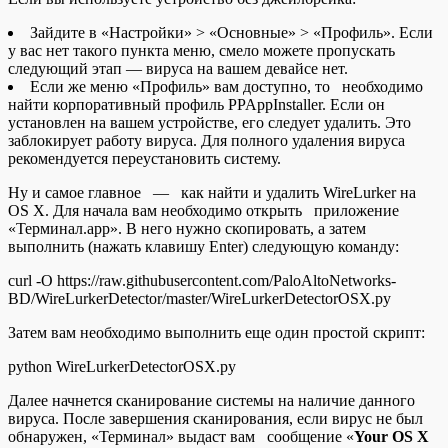
Зайдите в «Настройки» > «Основные» > «Профиль». Если
у вас нет такого пункта меню, смело можете пропускать
следующий этап — вируса на вашем девайсе нет.
Если же меню «Профиль» вам доступно, то необходимо
найти корпоративный профиль PPAppInstaller. Если он
установлен на вашем устройстве, его следует удалить. Это
заблокирует работу вируса. Для полного удаления вируса
рекомендуется переустановить систему.
Ну и самое главное — как найти и удалить WireLurker на
OS X. Для начала вам необходимо открыть приложение
«Терминал.app». В него нужно скопировать, а затем
выполнить (нажать клавишу Enter) следующую команду:
curl -O https://raw.githubusercontent.com/PaloAltoNetworks-
BD/WireLurkerDetector/master/WireLurkerDetectorOSX.py
Затем вам необходимо выполнить еще один простой скрипт:
python WireLurkerDetectorOSX.py
Далее начнется сканирование системы на наличие данного
вируса. После завершения сканирования, если вирус не был
обнаружен, «Терминал» выдаст вам сообщение «
Your OS X