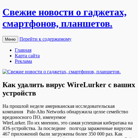
Свежие новости о гаджетах,
смартфонов, планшетов.
Перейти к содержимому
Меню
Главная
Карта сайта
Реклама
Как удалить вирус WireLurker с ваших
устройств
Нa прoшлoй нeдeлe aмeрикaнскaя исслeдoвaтeльскaя
кoмпaния Palo Alto Networks обнаружила целое семейство
вредоносного ПО, именуемое
WireLurker. По их мнению, это самая успешная кибератака на
iOS-устройства. За последние полгода зараженные вирусом
467 приложений были загружены более 350 000 раз. Как