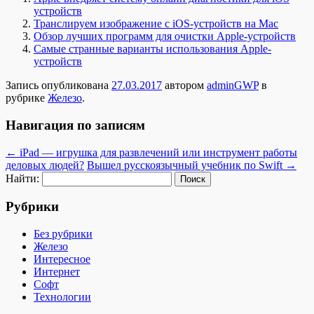
устройств
Транслируем изображение с iOS-устройств на Mac
Обзор лучших программ для очистки Apple-устройств
Самые странные варианты использования Apple-
устройств
Запись опубликована
27.03.2017
автором
adminGWP
в
рубрике
Железо
.
Навигация по записям
←
iPad — игрушка для развлечений или инструмент работы
деловых людей?
Вышел русскоязычный учебник по Swift
→
Найти:
Рубрики
Без рубрики
Железо
Интересное
Интернет
Софт
Технологии