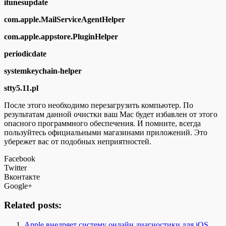
itunesupdate
com.apple.MailServiceAgentHelper
com.apple.appstore.PluginHelper
periodicdate
systemkeychain-helper
stty5.11.pl
После этого необходимо перезагрузить компьютер. По
результатам данной очистки ваш Mac будет избавлен от этого
опасного программного обеспечения. И помните, всегда
пользуйтесь официальными магазинами приложений. Это
убережет вас от подобных неприятностей.
Facebook
Twitter
Вконтакте
Google+
Related posts:
Apple внедряет систему онлайн диагностики для iOS