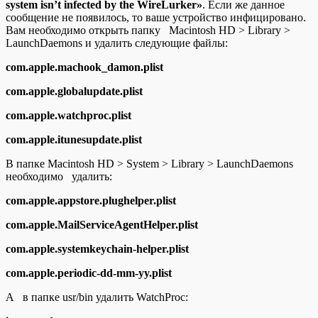
system isn’t infected by the WireLurker»
. Если же данное
сообщение не появилось, то ваше устройство инфицировано.
Вам необходимо открыть папку Macintosh HD > Library >
LaunchDaemons и удалить следующие файлы:
com.apple.machook_damon.plist
com.apple.globalupdate.plist
com.apple.watchproc.plist
com.apple.itunesupdate.plist
В папке Macintosh HD > System > Library > LaunchDaemons
необходимо удалить:
com.apple.appstore.plughelper.plist
com.apple.MailServiceAgentHelper.plist
com.apple.systemkeychain-helper.plist
com.apple.periodic-dd-mm-yy.plist
А в папке usr/bin удалить WatchProc: