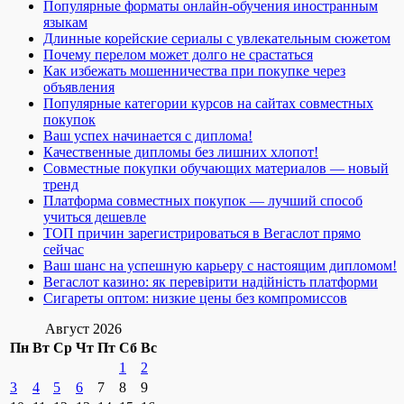
Популярные форматы онлайн-обучения иностранным
языкам
Длинные корейские сериалы с увлекательным сюжетом
Почему перелом может долго не срастаться
Как избежать мошенничества при покупке через
объявления
Популярные категории курсов на сайтах совместных
покупок
Ваш успех начинается с диплома!
Качественные дипломы без лишних хлопот!
Совместные покупки обучающих материалов — новый
тренд
Платформа совместных покупок — лучший способ
учиться дешевле
ТОП причин зарегистрироваться в Вегаслот прямо
сейчас
Ваш шанс на успешную карьеру с настоящим дипломом!
Вегаслот казино: як перевірити надійність платформи
Сигареты оптом: низкие цены без компромиссов
Август 2026
Пн
Вт
Ср
Чт
Пт
Сб
Вс
1
2
3
4
5
6
7
8
9