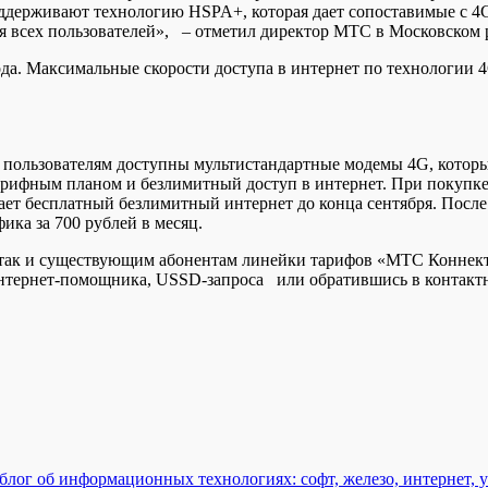
ддерживают технологию HSPA+, которая дает сопоставимые с 4
ля всех пользователей», – отметил директор МТС в Московском
да. Максимальные скорости доступа в интернет по технологии 4
пользователям доступны мультистандартные модемы 4G, которые
ифным планом и безлимитный доступ в интернет. При покупке к
ючает бесплатный безлимитный интернет до конца сентября. Пос
ика за 700 рублей в месяц.
 так и существующим абонентам линейки тарифов «МТС Коннек
тернет-помощника, USSD-запроса или обратившись в контактн
блог об информационных технологиях: софт, железо, интернет, у