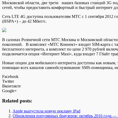
Московской области, две трети наших базовых станций 3G по
сетей, чтобы предоставить комфортный и быстрый интернет д
Сеть LTE 4G доступна пользователям МТС с 1 сентября 2012 го
(HSPA+) – до 42 Мбит/с.
В салонах Розничной сети МТС Москвы и Московской области 
поколений. В комплект «МТС Коннект» входит SIM-карта с тар
бесплатного интернета, а комплект по цене 2 970 рублей вкл
подключается опция «Интернет Maxi», куда входит 7 Гбайт траф
Новые опции для мобильного интернета доступны как новым,
помощью всех каналов самообслуживания: SMS-помощника, ин
Facebook
Twitter
Вконтакте
Google+
Related posts:
Apple выпустила новую рекламу iPad
Обновления популярных браузеров: октябрь 2016 года — 