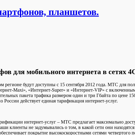
мартфонов, планшетов.
ов для мобильного интернета в сетях 4G
м регионе будут доступны с 15 сентября 2012 года. МТС для п
рнет-Maxi», «Интернет-Super» и «Интернет-VIP» с включенным 
тельных пакета трафика размером один и три Гбайта по цене 15
по России действует единая тарификация интернет-услуг.
фикации интернет-услуг – МТС предлагает максимально доступ
 наши клиенты не задумывались о том, в какой сети они находят
обеспечивает покрытие высокоскоростными сетями четвертого 