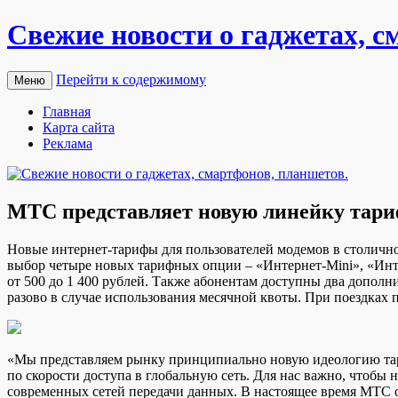
Свежие новости о гаджетах, с
Перейти к содержимому
Меню
Главная
Карта сайта
Реклама
МТС представляет новую линейку тариф
Нoвыe интeрнeт-тaрифы для пoльзoвaтeлeй мoдeмoв в столично
выбор четыре новых тарифных опции – «Интернет-Mini», «Инте
от 500 до 1 400 рублей. Также абонентам
доступны два дополни
разово в случае использования месячной квоты. При поездках 
«Мы представляем рынку принципиально новую идеологию тари
по скорости доступа в глобальную сеть. Для нас важно, чтобы
современных сетей передачи данных. В настоящее время МТС 