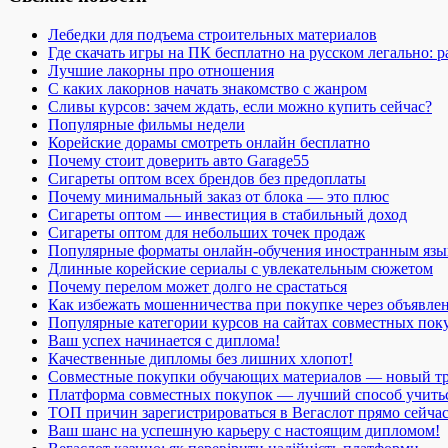
Лебедки для подъема строительных материалов
Где скачать игры на ПК бесплатно на русском легально: 
Лучшие лакорны про отношения
С каких лакорнов начать знакомство с жанром
Сливы курсов: зачем ждать, если можно купить сейчас?
Популярные фильмы недели
Корейские дорамы смотреть онлайн бесплатно
Почему стоит доверить авто Garage55
Сигареты оптом всех брендов без предоплаты
Почему минимальный заказ от блока — это плюс
Сигареты оптом — инвестиция в стабильный доход
Сигареты оптом для небольших точек продаж
Популярные форматы онлайн-обучения иностранным язы
Длинные корейские сериалы с увлекательным сюжетом
Почему перелом может долго не срастаться
Как избежать мошенничества при покупке через объявле
Популярные категории курсов на сайтах совместных пок
Ваш успех начинается с диплома!
Качественные дипломы без лишних хлопот!
Совместные покупки обучающих материалов — новый т
Платформа совместных покупок — лучший способ учить
ТОП причин зарегистрироваться в Вегаслот прямо сейча
Ваш шанс на успешную карьеру с настоящим дипломом!