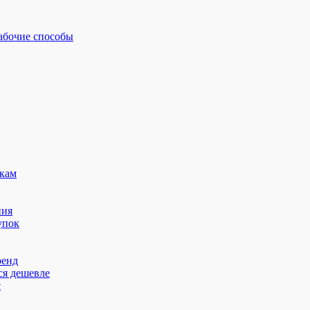
рабочие способы
кам
ния
упок
ренд
ся дешевле
с