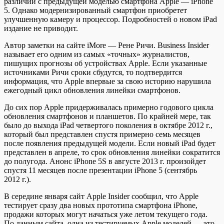
различий с предыдущей моделью смартфона Apple — iPhone
5. Однако модернизированный смартфон приобретет
улучшенную камеру и процессор. Подробностей о новом iPad
издание не приводит.
Автор заметки на сайте iMore — Рене Ричи. Business Insider
называет его одним из самых «точных» журналистов,
пишущих прогнозы об устройствах Apple. Если указанные
источниками Ричи сроки сбудутся, то подтвердится
информация, что Apple впервые за свою историю нарушила
ежегодный цикл обновления линейки смартфонов.
До сих пор Apple придерживалась примерно годового цикла
обновления смартфонов и планшетов. По крайней мере, так
было до выхода iPad четвертого поколения в октябре 2012 г.,
который был представлен спустя примерно семь месяцев
после появления предыдущей модели. Если новый iPad будет
представлен в апреле, то срок обновления линейки сократится
до полугода. Анонс iPhone 5S в августе 2013 г. произойдет
спустя 11 месяцев после презентации iPhone 5 (сентябрь
2012 г.).
В середине января сайт Apple Insider сообщил, что Apple
тестирует сразу два новых прототипа смартфона iPhone,
продажи которых могут начаться уже летом текущего года.
По данным сайта, одна из тестируемых Apple моделей — это