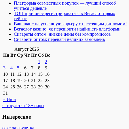
Платформа совместных покупок — лучший способ
учиться дешевле
ТОП причин зарегистрироваться в Вегаслот прямо
сейчас
Ваш шанс на успешную карьеру с настоящим дипломом!
Вегаслот казино: як перевірити надійність платформи
Сигареты оптом: низкие цены без компромиссов
Сигарети оптом: переваги великих замовлень
Август 2026
Пн
Вт
Ср
Чт
Пт
Сб
Вс
1
2
3
4
5
6
7
8
9
10
11
12
13
14
15
16
17
18
19
20
21
22
23
24
25
26
27
28
29
30
31
« Июл
чат рулетка 18+ пары
Интересное
секс чат рулетка