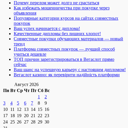
Почему перелом может долго не срастаться
Как избежать мошенничества при покупке через
объявления
Популярные категории курсов на сайтах совместных
покупок
Ваш успех начинается с диплома!
Качественные дипломы без лишних хлопот!
Совместные покупки обучающих материалов — новый
тренд
Платформа совместных покупок — лучший способ
учиться дешевле
ТОП причин зарегистрироваться в Вегаслот прямо
сейчас
Ваш шанс на успешную карьеру с настоящим дипломом!
Вегаслот казино: як перевірити надійність платформи
Август 2026
Пн
Вт
Ср
Чт
Пт
Сб
Вс
1
2
3
4
5
6
7
8
9
10
11
12
13
14
15
16
17
18
19
20
21
22
23
24
25
26
27
28
29
30