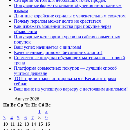
Сигареты оптом для небольших точек продаж
Популярные форматы онлайн-обучения иностранным
языкам
Длинные корейские сериалы с увлекательным сюжетом
Почему перелом может долго не срастаться
Как избежать мошенничества при покупке через
объявления
Популярные категории курсов на сайтах совместных
покупок
Ваш успех начинается с диплома!
Качественные дипломы без лишних хлопот!
Совместные покупки обучающих материалов — новый
тренд
Платформа совместных покупок — лучший способ
учиться дешевле
ТОП причин зарегистрироваться в Вегаслот прямо
сейчас
Ваш шанс на успешную карьеру с настоящим дипломом!
Август 2026
Пн
Вт
Ср
Чт
Пт
Сб
Вс
1
2
3
4
5
6
7
8
9
10
11
12
13
14
15
16