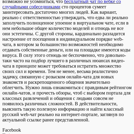
возможно не усомниться, что
бесплатный чат по вебке со
случайными собеседниками
сто процентов сумеет
заинтересовать достаточно многих людей. Как вариант,
реально с ответственностью утверждать, что едва ли реально
заполучить полноценное упоение в виртуальном чате, если в
нем небольшое общее количество моделей и отнюдь не все
они эстетичны. С другой стороны, кардинально разладится
настроение от посещения в индивидуальном порядке web-
чата, в котором за большинство возможностей необходимо
отдавать собственные деньги, или на площадке имеются коды
вируса. В силу этого отнюдь не беспочвенно, что довольно-
таки часто на подбор лучшего в различных нюансах видео-
чата в принципе может требоваться истратить множество
своих сил и времени. Тем не менее, весьма реалистично
задачку, связанную с розыском онлайн-чата для новых
знакомств и раскрепощенного общения значительно
облегчить. Нужно лишь ознакомиться с правдивым рейтингом
онлайн-чатов, и прочесть обзоры, чтоб с выбором портала для
классных развлечений и общения с людьми совсем не
появилось различных сложностей. В действительности,
выяснить такую полезную информацию и найти классный
русский web-чат реально на интернет-портале, заглянув по
актуальной ссылке ранее представленной.
Facebook