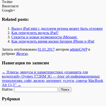
Twitter
Вконтакте
Google+
Related posts:
Выход iPad mini с дисплеем ретина может быть отложен
Как определить модель iPad?
Секреты и новые возможности iMessage
Как определить время жизни батареи iPhone и iPad
Запись опубликована
01.01.2017
автором
adminGWP
в
рубрике
Железо
.
Навигация по записям
←
Плюсы, минусы и характеристики «планшета для
водителей» Oysters T72HM 3G — блог об информационных
технологиях: софт, железо, интернет, услуги, советы
MacBook
Air 13,3’’
→
Найти:
Рубрики