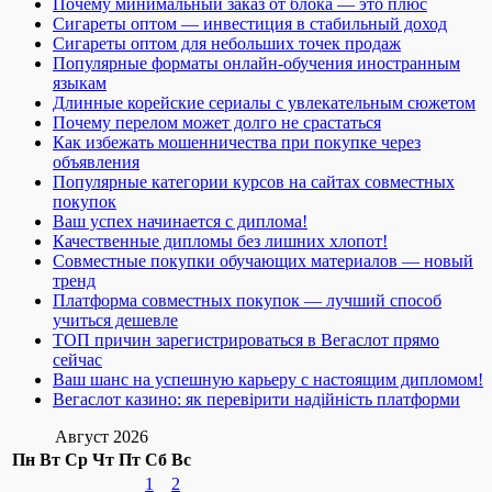
Почему минимальный заказ от блока — это плюс
Сигареты оптом — инвестиция в стабильный доход
Сигареты оптом для небольших точек продаж
Популярные форматы онлайн-обучения иностранным
языкам
Длинные корейские сериалы с увлекательным сюжетом
Почему перелом может долго не срастаться
Как избежать мошенничества при покупке через
объявления
Популярные категории курсов на сайтах совместных
покупок
Ваш успех начинается с диплома!
Качественные дипломы без лишних хлопот!
Совместные покупки обучающих материалов — новый
тренд
Платформа совместных покупок — лучший способ
учиться дешевле
ТОП причин зарегистрироваться в Вегаслот прямо
сейчас
Ваш шанс на успешную карьеру с настоящим дипломом!
Вегаслот казино: як перевірити надійність платформи
Август 2026
Пн
Вт
Ср
Чт
Пт
Сб
Вс
1
2