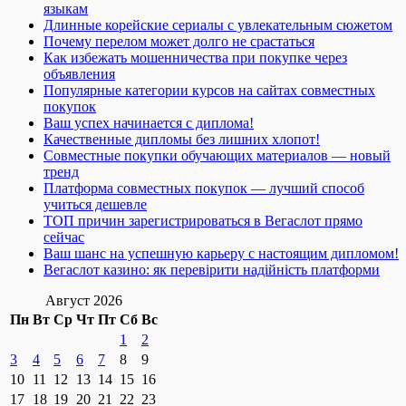
языкам
Длинные корейские сериалы с увлекательным сюжетом
Почему перелом может долго не срастаться
Как избежать мошенничества при покупке через
объявления
Популярные категории курсов на сайтах совместных
покупок
Ваш успех начинается с диплома!
Качественные дипломы без лишних хлопот!
Совместные покупки обучающих материалов — новый
тренд
Платформа совместных покупок — лучший способ
учиться дешевле
ТОП причин зарегистрироваться в Вегаслот прямо
сейчас
Ваш шанс на успешную карьеру с настоящим дипломом!
Вегаслот казино: як перевірити надійність платформи
Август 2026
Пн
Вт
Ср
Чт
Пт
Сб
Вс
1
2
3
4
5
6
7
8
9
10
11
12
13
14
15
16
17
18
19
20
21
22
23