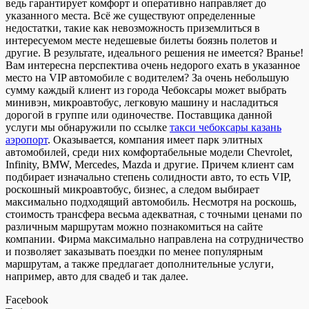
ведь гарантирует комфорт и оперативно направляет до
указанного места. Всё же существуют определенные
недостатки, такие как невозможность приземлиться в
интересуемом месте недешевые билеты боязнь полетов и
другие. В результате, идеального решения не имеется? Вранье!
Вам интересна перспектива очень недорого ехать в указанное
место на VIP автомобиле с водителем? За очень небольшую
сумму каждый клиент из города Чебоксары может выбрать
минивэн, микроавтобус, легковую машину и насладиться
дорогой в группе или одиночестве. Поставщика данной
услуги мы обнаружили по ссылке
такси чебоксары казань
аэропорт
. Оказывается, компания имеет парк элитных
автомобилей, среди них комфортабельные модели Chevrolet,
Infinity, BMW, Mercedes, Mazda и другие. Причем клиент сам
подбирает изначально степень солидности авто, то есть VIP,
роскошный микроавтобус, бизнес, а следом выбирает
максимально подходящий автомобиль. Несмотря на роскошь,
стоимость трансфера весьма адекватная, с точными ценами по
различным маршрутам можно познакомиться на сайте
компании. Фирма максимально направлена на сотрудничество
и позволяет заказывать поездки по менее популярным
маршрутам, а также предлагает дополнительные услуги,
например, авто для свадеб и так далее.
Facebook