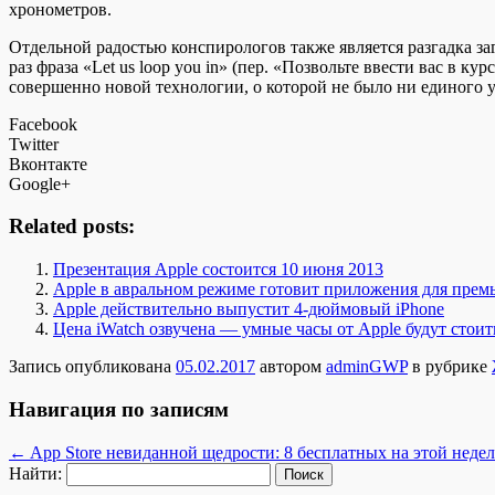
хронометров.
Отдельной радостью конспирологов также является разгадка з
раз фраза «Let us loop you in» (пер. «Позвольте ввести вас в
совершенно новой технологии, о которой не было ни единого у
Facebook
Twitter
Вконтакте
Google+
Related posts:
Презентация Apple состоится 10 июня 2013
Apple в авральном режиме готовит приложения для премь
Apple действительно выпустит 4-дюймовый iPhone
Цена iWatch озвучена — умные часы от Apple будут стоит
Запись опубликована
05.02.2017
автором
adminGWP
в рубрике
Навигация по записям
←
App Store невиданной щедрости: 8 бесплатных на этой недел
Найти: