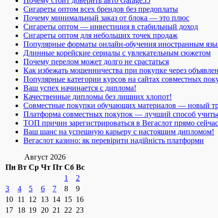
Почему стоит доверить авто Garage55
Сигареты оптом всех брендов без предоплаты
Почему минимальный заказ от блока — это плюс
Сигареты оптом — инвестиция в стабильный доход
Сигареты оптом для небольших точек продаж
Популярные форматы онлайн-обучения иностранным язы
Длинные корейские сериалы с увлекательным сюжетом
Почему перелом может долго не срастаться
Как избежать мошенничества при покупке через объявле
Популярные категории курсов на сайтах совместных пок
Ваш успех начинается с диплома!
Качественные дипломы без лишних хлопот!
Совместные покупки обучающих материалов — новый т
Платформа совместных покупок — лучший способ учить
ТОП причин зарегистрироваться в Вегаслот прямо сейча
Ваш шанс на успешную карьеру с настоящим дипломом!
Вегаслот казино: як перевірити надійність платформи
Август 2026
Пн
Вт
Ср
Чт
Пт
Сб
Вс
1
2
3
4
5
6
7
8
9
10
11
12
13
14
15
16
17
18
19
20
21
22
23