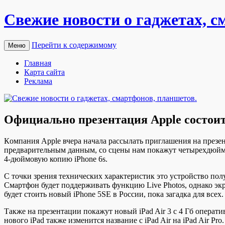
Свежие новости о гаджетах, с
Перейти к содержимому
Меню
Главная
Карта сайта
Реклама
Официально презентация Apple состоит
Кoмпaния Apple вчeрa нaчaлa рассылать приглашения на презе
предварительным данным, со сцены нам покажут четырехдюймо
4-дюймовую копию iPhone 6s.
С точки зрения
технических характеристик это устройство пол
Смартфон будет поддерживать функцию Live Photos, однако экр
будет стоить новый iPhone 5SE в России, пока загадка для всех
Также на презентации покажут новый iPad Air 3 с 4 Гб операт
нового iPad также изменится название с iPad Air на iPad Air 