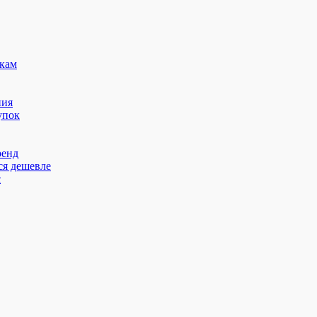
кам
ния
упок
ренд
ся дешевле
с