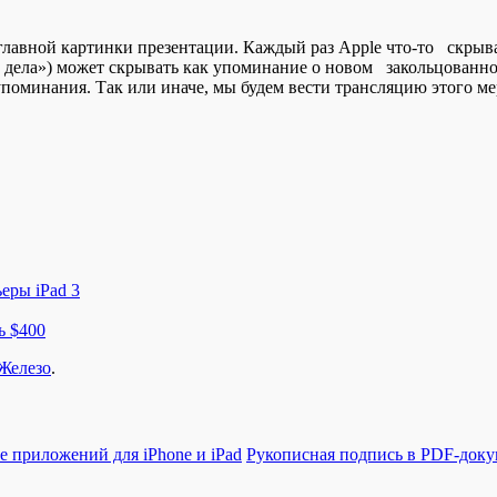
аглавной картинки презентации. Каждый раз Apple что-то скрыв
 курс дела») может скрывать как упоминание о новом закольцован
поминания. Так или иначе, мы будем вести трансляцию этого ме
еры iPad 3
ь $400
Железо
.
е приложений для iPhone и iPad
Рукописная подпись в PDF-док