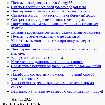
Почему стоит доверить авто Garage55
Сигареты оптом всех брендов без предоплаты
Почему минимальный заказ от блока — это плюс
Сигареты оптом — инвестиция в стабильный доход
Сигареты оптом для небольших точек продаж
Популярные форматы онлайн-обучения иностранным
языкам
Длинные корейские сериалы с увлекательным сюжетом
Почему перелом может долго не срастаться
Как избежать мошенничества при покупке через
объявления
Популярные категории курсов на сайтах совместных
покупок
Ваш успех начинается с диплома!
Качественные дипломы без лишних хлопот!
Совместные покупки обучающих материалов — новый
тренд
Платформа совместных покупок — лучший способ
учиться дешевле
ТОП причин зарегистрироваться в Вегаслот прямо
сейчас
Ваш шанс на успешную карьеру с настоящим дипломом!
Август 2026
Пн
Вт
Ср
Чт
Пт
Сб
Вс