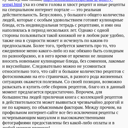
semgi.html
уха из семги голова и хвост рецепт и иные рецепты
на специальном интернет портале — это реальная
действительность. Безусловно, у большого общего количества
людей, которые с особым удовольствием готовят кулинарные
блюда, есть индивидуальная тетрадь с рецептами, и ими она
наполнялась в период нескольких лет. Однако с одной
стороны пользоваться такой книжкой не в любом разе удобно,
также она в сущности может и исчезнуть по каким-то
предпосылкам. Более того, требуется заметить про то, что
ежедневное меню какого-либо из нас обязано быть солидным
по разнообразию, и в него время от времени не лишним
вносить новенькие кулинарные блюда, без сомнения, лакомые
и вкуснейшие. Следовательно можно не усомниться
относительно того, что сайт и большое количество рецептов с
фотоснимками на его страничках, в разного рода жизненных
ситуациях окажется полезным. Со своей позиции, возможно
разыскать и купить себе сборник рецептов, благо их в данный
момент предлагается предостаточно. Впрочем, для
большинства людей приличная книга с коллекцией рецептов
в действительности может выявиться чрезвычайно дорогой и
не по карману, по объяснимым факторам. Между прочим, на
профильном интернет-сайте все без исключения рецепты с
исчерпывающим мануалом и высококачественными
фотографиями предоставлены без какой-либо оплаты и в
любой момент времени!