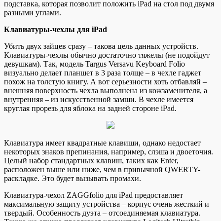
подставка, которая позволит положить iPad на стол под двумя
разными углами.
Клавиатуры-чехлы для iPad
Убить двух зайцев сразу – такова цель данных устройств.
Клавиатуры-чехлы обычно достаточно тяжелы (не подойдут
девушкам). Так, модель Targus Versavu Keyboard Folio
визуально делает планшет в 3 раза толще – в чехле гаджет
похож на толстую книгу. А вот серьезности хоть отбавляй –
внешняя поверхность чехла выполнена из кожзаменителя, а
внутренняя – из искусственной замши. В чехле имеется
круглая прорезь для яблока на задней стороне iPad.
Клавиатура имеет квадратные клавиши, однако недостает
некоторых знаков препинания, например, слэша и двоеточия.
Целый набор стандартных клавиш, таких как Enter,
расположен выше или ниже, чем в привычной QWERTY-
раскладке. Это будет вызывать промахи.
Клавиатура-чехол ZAGGfolio для iPad предоставляет
максимальную защиту устройства – корпус очень жесткий и
твердый. Особенность дуэта – отсоединяемая клавиатура.