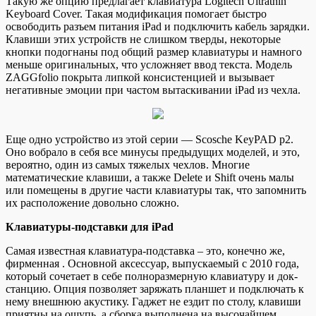
Такую же опцию предлагает клавиатура Logitech Ultrathin
Keyboard Cover. Такая модификация помогает быстро
освободить разъем питания iPad и подключить кабель зарядки.
Клавиши этих устройств не слишком тверды, некоторые
кнопки подогнаны под общий размер клавиатуры и намного
меньше оригинальных, что усложняет ввод текста. Модель
ZAGGfolio покрыта липкой консистенцией и вызывает
негативные эмоции при частом вытаскивании iPad из чехла.
Еще одно устройство из этой серии — Scosche KeyPAD p2.
Оно вобрало в себя все минусы предыдущих моделей, и это,
вероятно, один из самых тяжелых чехлов. Многие
математические клавиши, а также Delete и Shift очень малы
или помещены в другие части клавиатуры так, что запомнить
их расположение довольно сложно.
Клавиатуры-подставки для iPad
Самая известная клавиатура-подставка – это, конечно же,
фирменная . Основной аксессуар, выпускаемый с 2010 года,
который сочетает в себе полноразмерную клавиатуру и док-
станцию. Опция позволяет заряжать планшет и подключать к
нему внешнюю акустику. Гаджет не ездит по столу, клавиши
приятны на ощупь, а сборка выполнена на высочайшем