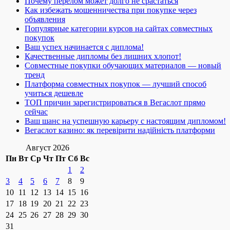
Почему перелом может долго не срастаться
Как избежать мошенничества при покупке через
объявления
Популярные категории курсов на сайтах совместных
покупок
Ваш успех начинается с диплома!
Качественные дипломы без лишних хлопот!
Совместные покупки обучающих материалов — новый
тренд
Платформа совместных покупок — лучший способ
учиться дешевле
ТОП причин зарегистрироваться в Вегаслот прямо
сейчас
Ваш шанс на успешную карьеру с настоящим дипломом!
Вегаслот казино: як перевірити надійність платформи
Август 2026
Пн
Вт
Ср
Чт
Пт
Сб
Вс
1
2
3
4
5
6
7
8
9
10
11
12
13
14
15
16
17
18
19
20
21
22
23
24
25
26
27
28
29
30
31