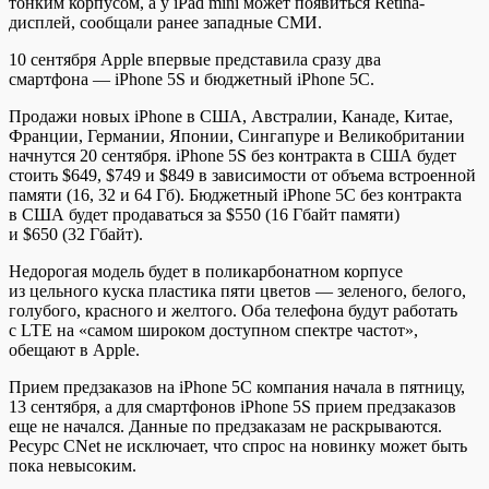
тонким корпусом, а у iPad mini может появиться Retina-
дисплей, сообщали ранее западные СМИ.
10 сентября Apple впервые представила сразу
два
смартфона — iPhone 5S и бюджетный iPhone 5С.
Продажи новых iPhone в США, Австралии, Канаде, Китае,
Франции, Германии, Японии, Сингапуре и Великобритании
начнутся 20 сентября. iPhone 5S без контракта в США будет
стоить $649, $749 и $849 в зависимости от объема встроенной
памяти (16, 32 и 64 Гб). Бюджетный iPhone 5С без контракта
в США будет продаваться за $550 (16 Гбайт памяти)
и $650 (32 Гбайт).
Недорогая модель будет в поликарбонатном корпусе
из цельного куска пластика пяти цветов — зеленого, белого,
голубого, красного и желтого. Оба телефона будут работать
с LTE на «самом широком доступном спектре частот»,
обещают в Apple.
Прием предзаказов на iPhone 5C компания начала в пятницу,
13 сентября, а для смартфонов iPhone 5S прием предзаказов
еще не начался. Данные по предзаказам не раскрываются.
Ресурс CNet не исключает, что спрос на новинку может быть
пока невысоким.