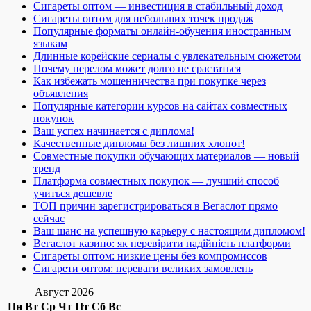
Сигареты оптом — инвестиция в стабильный доход
Сигареты оптом для небольших точек продаж
Популярные форматы онлайн-обучения иностранным
языкам
Длинные корейские сериалы с увлекательным сюжетом
Почему перелом может долго не срастаться
Как избежать мошенничества при покупке через
объявления
Популярные категории курсов на сайтах совместных
покупок
Ваш успех начинается с диплома!
Качественные дипломы без лишних хлопот!
Совместные покупки обучающих материалов — новый
тренд
Платформа совместных покупок — лучший способ
учиться дешевле
ТОП причин зарегистрироваться в Вегаслот прямо
сейчас
Ваш шанс на успешную карьеру с настоящим дипломом!
Вегаслот казино: як перевірити надійність платформи
Сигареты оптом: низкие цены без компромиссов
Сигарети оптом: переваги великих замовлень
Август 2026
Пн
Вт
Ср
Чт
Пт
Сб
Вс