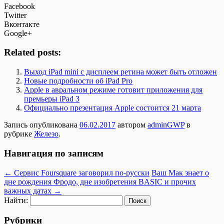
Facebook
Twitter
Вконтакте
Google+
Related posts:
Выход iPad mini с дисплеем ретина может быть отложен
Новые подробности об iPad Pro
Apple в авральном режиме готовит приложения для
премьеры iPad 3
Официально презентация Apple состоится 21 марта
Запись опубликована
06.02.2017
автором
adminGWP
в
рубрике
Железо
.
Навигация по записям
←
Сервис Foursquare заговорил по-русски
Ваш Мак знает о
дне рождения Фродо, дне изобретения BASIC и прочих
важных датах
→
Найти:
Рубрики