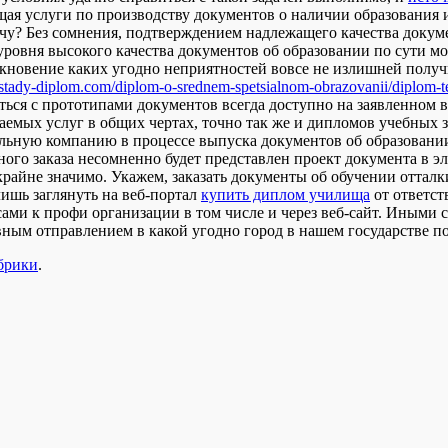
ющая услуги по производству документов о наличии образования
у? Без сомнения, подтверждением надлежащего качества докуме
уровня высокого качества документов об образовании по сути мо
икновение каких угодно неприятностей вовсе не излишней получ
//stady-diplom.com/diplom-o-srednem-spetsialnom-obrazovanii/diplom-
иться с прототипами документов всегда доступно на заявленном 
аемых услуг в общих чертах, точно так же и дипломов учебных з
альную компанию в процессе выпуска документов об образовани
ного заказа несомненно будет представлен проект документа в 
 крайне значимо. Укажем, заказать документы об обучении оттал
ишь заглянуть на веб-портал
купить диплом училища
от ответст
ми к профи организации в том числе и через веб-сайт. Иными с
вным отправлением в какой угодно город в нашем государстве по
брики
.