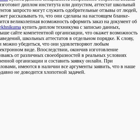
 изготовит диплом института или допустим, аттестат школьный
нтов запросто могут служить одобрительные отзывы от людей,
жет рассказывать то, что они сделаны на настоящем бланке-
ится великолепная возможность оформить заказ на документ об
tekhnikuma
купить диплом техникума с записью данных,
выше сайте компетентной организации, что окажет возможность
аведений, школьных аттестатов в отдельном порядке. К слову,
и можно убедиться, что они удовлетворяют любым
электронном виде. Впоследствии, окончив изготовление
киваясь от различных своеобразностей в реальных условиях
венной организации и составить заявку онлайн. При
ловами, имеются в наличии все аргументы заявить, что в наше
давно не доводится хлопотной задачей.