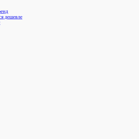
ренд
ся дешевле
с