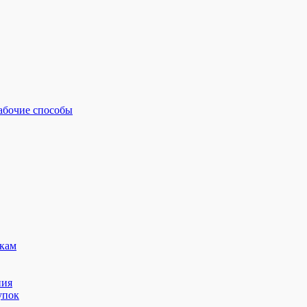
рабочие способы
кам
ния
упок