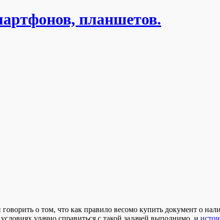
мартфонов, планшетов.
 говорить о том, что как правило весомо купить документ о нали
условиях удачно справиться с такой задачей выполнимо, и
исто