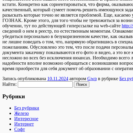
кстати. Конкретно как сориентироваться, что фирма, оказыва
качественный, который сумеет помочь решить имеющуюся задач
разыскать которые точно не является проблемой. Еще, касаемо 
ГОЗНАК. Кроме этого, для того чтобы не тревожиться за возн
обучении, тут по действующей гиперссылке на web-сайте
http:
сведений о нем в реестр, по естественным моментам. Ознаком
убедиться персонально в безукоризненном качестве, как оказыв
не лишне поведать о том, что, напрямую обратившись в специ
пожеланиям. Обусловлено это тем, что после подачи персональ
документа заказчику показываются его фото и видео, а это все
несложно во всех без исключения нюансах. Необходимо всего л
надобности вполне возможно обращаться с возникшими вопроса
время приобрести для себя документ об образовании с операти
Запись опубликована
10.11.2024
автором
Gwp
в рубрике
Без ру
Найти:
Рубрики
Без рубрики
Железо
Интересное
Интернет
Софт