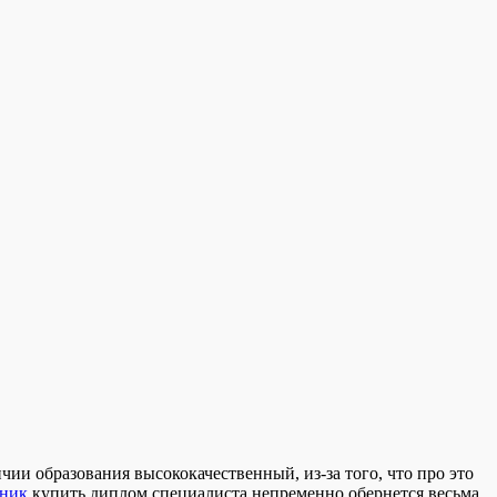
чии образования высококачественный, из-за того, что про это
чник
купить диплом специалиста непременно обернется весьма