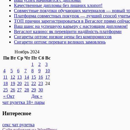
Ваш успех начинается с диплома!
Качественные дипломы без лишних хлопот!
Совместные покупки обучающих материалов — новый т
Платформа совместных покупок — лучший способ учить
ТОП причин зарегистрироваться в Вегаслот прямо сейча
Ваш шанс на успешную карьеру с настоящим дипломом!
Вегаслот казино: як перевірити надійність платформи
Сигареты оптом: низкие цены без компромиссов
Сигарети оптом: переваги великих замовлень
Ноябрь 2024
Пн
Вт
Ср
Чт
Пт
Сб
Вс
1
2
3
4
5
6
7
8
9
10
11
12
13
14
15
16
17
18
19
20
21
22
23
24
25
26
27
28
29
30
« Окт
Дек »
чат рулетка 18+ пары
Интересное
секс чат рулетка
Сайт работает на WordPress