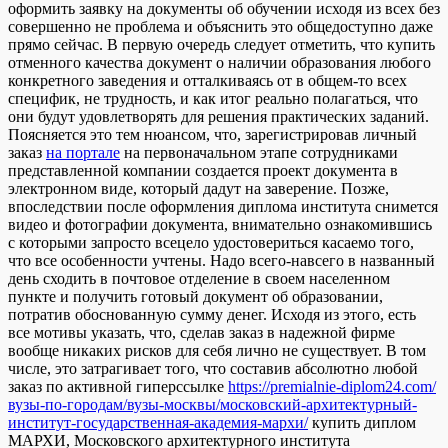
оформить заявку на документы об обучении исходя из всех без
совершенно не проблема и объяснить это общедоступно даже
прямо сейчас. В первую очередь следует отметить, что купить
отменного качества документ о наличии образования любого
конкретного заведения и отталкиваясь от в общем-то всех
специфик, не трудность, и как итог реально полагаться, что
они будут удовлетворять для решения практических заданий.
Поясняется это тем нюансом, что, зарегистрировав личный
заказ
на портале
на первоначальном этапе сотрудниками
представленной компании создается проект документа в
электронном виде, который дадут на заверение. Позже,
впоследствии после оформления диплома института снимется
видео и фотографии документа, внимательно ознакомившись
с которыми запросто всецело удостовериться касаемо того,
что все особенности учтены. Надо всего-навсего в названный
день сходить в почтовое отделение в своем населенном
пункте и получить готовый документ об образовании,
потратив обоснованную сумму денег. Исходя из этого, есть
все мотивы указать, что, сделав заказ в надежной фирме
вообще никаких рисков для себя лично не существует. В том
числе, это затрагивает того, что составив абсолютно любой
заказ по активной гиперссылке
https://premialnie-diplom24.com/
вузы-по-городам/вузы-москвы/московский-архитектурный-
институт-государственная-академия-мархи/
купить диплом
МАРХИ, Московского архитектурного института