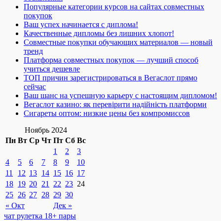
Популярные категории курсов на сайтах совместных
покупок
Ваш успех начинается с диплома!
Качественные дипломы без лишних хлопот!
Совместные покупки обучающих материалов — новый
тренд
Платформа совместных покупок — лучший способ
учиться дешевле
ТОП причин зарегистрироваться в Вегаслот прямо
сейчас
Ваш шанс на успешную карьеру с настоящим дипломом!
Вегаслот казино: як перевірити надійність платформи
Сигареты оптом: низкие цены без компромиссов
Ноябрь 2024
Пн
Вт
Ср
Чт
Пт
Сб
Вс
1
2
3
4
5
6
7
8
9
10
11
12
13
14
15
16
17
18
19
20
21
22
23
24
25
26
27
28
29
30
« Окт
Дек »
чат рулетка 18+ пары