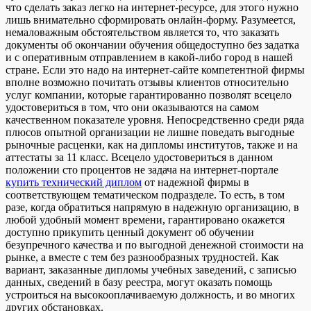
что сделать заказ легко на интернет-ресурсе, для этого нужно
лишь внимательно сформировать онлайн-форму. Разумеется,
немаловажным обстоятельством является то, что заказать
документы об окончании обучения общедоступно без задатка
и с оперативным отправлением в какой-либо город в нашей
стране. Если это надо на интернет-сайте компетентной фирмы
вполне возможно почитать отзывы клиентов относительно
услуг компании, которые гарантированно позволят всецело
удостовериться в том, что они оказываются на самом
качественном показателе уровня. Непосредственно среди ряда
плюсов опытной организации не лишне поведать выгодные
рыночные расценки, как на дипломы институтов, также и на
аттестаты за 11 класс. Всецело удостовериться в данном
положении сто процентов не задача на интернет-портале
купить технический диплом
от надежной фирмы в
соответствующем тематическом подразделе. То есть, в том
разе, когда обратиться напрямую в надежную организацию, в
любой удобный момент времени, гарантировано окажется
доступно прикупить ценный документ об обучении
безупречного качества и по выгодной денежной стоимости на
рынке, а вместе с тем без разнообразных трудностей. Как
вариант, заказанные дипломы учебных заведений, с записью
данных, сведений в базу реестра, могут оказать помощь
устроиться на высокооплачиваемую должность, и во многих
других обстановках.