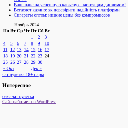
Ваш шанс на успешную карьеру с настоящим дипломом!
Вегаслот казино: як перевірити надійність платформи
Сигареты оптом: низкие цены без компромиссов
Ноябрь 2024
Пн
Вт
Ср
Чт
Пт
Сб
Вс
1
2
3
4
5
6
7
8
9
10
11
12
13
14
15
16
17
18
19
20
21
22
23
24
25
26
27
28
29
30
« Окт
Дек »
чат рулетка 18+ пары
Интересное
секс чат рулетка
Сайт работает на WordPress