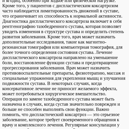
и ягодиц, особенно при ходьбе или физической нагрузке.
Кроме того, у пациентов с диспластическим коксартрозом
часто наблюдается лимитированность движений в суставе,
что ограничивает их способность к нормальной активности.
Диагностика диспластического коксартроза включает в себя
рентгенографию тазобедренного сустава, которая позволяет
увидеть изменения в структуре сустава и определить степень
развития заболевания. Кроме того, врач может назначить
дополнительные исследования, такие как магнитно-
резонансная томография или компьютерная томография, для
более точного определения состояния сустава. Лечение
диспластического коксартроза направлено на уменьшение
боли, восстановление функции сустава и предотвращение
прогрессирования заболевания. Врач может назначить
противовоспалительные препараты, физиотерапию, массаж и
специальные упражнения для укрепления мышц и улучшения
подвижности сустава. В некоторых случаях, когда
консервативное лечение не приносит желаемого эффекта,
может потребоваться хирургическое вмешательство.
Операция по замене тазобедренного сустава может быть
назначена в случаях, когда сустав значительно поврежден и
больше не способен выполнять свои функции. Важно
помнить, что диспластический коксартроз — это серьезное
заболевание, которое требует своевременного обращения к
врачу и комплексного лечения. Регулярные консультации у