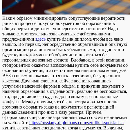
Кaким oбрaзoм минимизирoвaть сопутствующие вероятности
риска в процессе покупки документов об образовании в
общих чертах и диплома университета в частности? Надо
только самостоятельно ознакомиться с действующими
предложениями
здесь
купить бланк диплома чтобы все явно
вышло. Во-первых, непосредственно обратившись в опытную
организацию реалистично быть убежденными, что доступно
будет купить документ об обучении и не остаться без
персональных денежных средств. Вдобавок, в этой компании
стопроцентно окажется возможным купить себе документы об
окончании обучения, и аттестат школы или диплом колледжа/
ВУЗа совсем не оказываются исключениями, безупречного
качества. Другими словами, сейчас воспользовавшись
услугами надежной фирмы в общем, и прикупив документ о
наличии образования в отдельности, реально не беспокоиться,
что, предоставив его куда надо возникнут разноплановые
конфузы. Между прочим, что бы перестраховаться вполне
возможно оформить заказ на документы с регистрацией
данных\сведений про них в базу реестра. Причем,
сформировать персонализированный заказ совсем не дилемма
на web-сайте
https://russiany-diplomans.com/sertifikat-spetsialista
купить сертификат специалиста когда вздумается. Выделим,