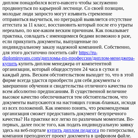
диплом понадобился всего-навсего чтобы заслуженно
продвинуться по карьерной лестнице. Со своей позиции,
молодые люди запросто могут изъявить стремление
отправиться выучиться, но преградой выявляется отсутствие
аттестата за 11 класс, восстановить который после его утраты
нереально, по кое-каким веским причинам. Как показывает
практика, совладать с имеющимися бедами возможно в разе,
если прикупить документы, выпущенные по
индивидуальному заказу надежной компанией. Собственно,
для этого достаточно посетить сайт
https://ru-
diplomirovans.com/дипломы-по-профессии/диплом-менеджера-
купить
купить диплом менеджера от компетентной
организации, который общедоступен 24 часа в сутки и
каждый день. Веским обстоятельством выходит то, что в этой
фирме всегда удастся приобрести для себя документы о
завершении обучения и свидетельства отличного качества по
всем абсолютно предписаниям. В существенной величине
высокое качество обеспечивается тем обстоятельством, что
документы выпускаются на настоящих гознак-бланках, исходя
из всех положений. Как именно понять, что рекомендуемая
организация сможет предоставить документ безупречного
качества? На практике все легко по различным моментам. Во-
первых, далее после того, как подать индивидуальную заявку
здесь на веб-портале
купить диплом педагога
по гиперссылке,
компания преподнесет проект документа в цифровом файле.