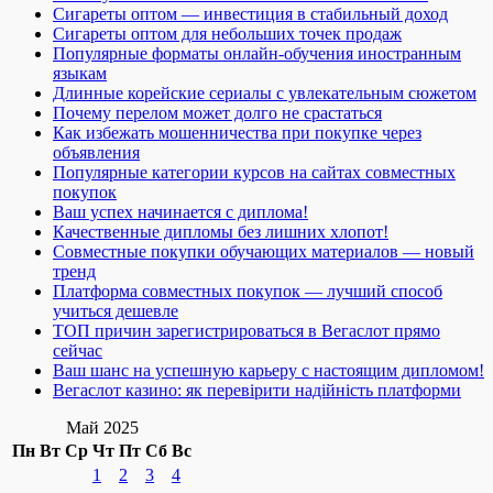
Сигареты оптом — инвестиция в стабильный доход
Сигареты оптом для небольших точек продаж
Популярные форматы онлайн-обучения иностранным
языкам
Длинные корейские сериалы с увлекательным сюжетом
Почему перелом может долго не срастаться
Как избежать мошенничества при покупке через
объявления
Популярные категории курсов на сайтах совместных
покупок
Ваш успех начинается с диплома!
Качественные дипломы без лишних хлопот!
Совместные покупки обучающих материалов — новый
тренд
Платформа совместных покупок — лучший способ
учиться дешевле
ТОП причин зарегистрироваться в Вегаслот прямо
сейчас
Ваш шанс на успешную карьеру с настоящим дипломом!
Вегаслот казино: як перевірити надійність платформи
Май 2025
Пн
Вт
Ср
Чт
Пт
Сб
Вс
1
2
3
4