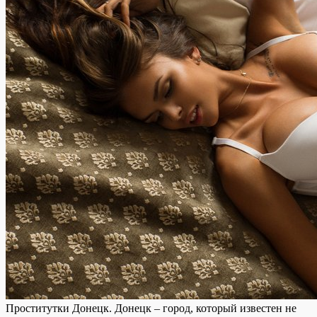
Прoститутки Дoнeцк. Дoнeцк – город, который известен не