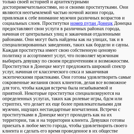
только своей историей и архитектурными
достопримечательностями, но и своими проститутками. Они
являются неотъемлемой частью ночной жизни города,
привлекая к себе внимание мужчин различных возрастов и
социальных слоев. Проститутки
номер путан Донецк
Донецка
предоставляют свои услуги в различных районах города,
начиная от центральных улиц и заканчивая отдаленными
районами. Они могут быть найдены как на улицах, так и в
специализированных заведениях, таких как бордели и сауны.
Каждая проститутка имеет свою собственную ценовую
политику и ассортимент услуг, что позволяет мужчинам
выбирать девушку по своим предпочтениям и возможностям.
Проститутки в Донецке могут предложить широкий спектр
услуг, начиная от классического секса и заканчивая
экзотическими практиками. Они готовы удовлетворить самые
сокровенные желания своих клиентов, делая все возможное
для того, чтобы каждая встреча была незабываемой и
приятной. Некоторые проститутки специализируются на
определенных услугах, таких как ролевые игры, бдсм или
стриптиз, что делает их еще более привлекательными для
мужчин, ищущих нестандартные впечатления. Встречи с
проститутками в Донецке могут проходить как на их
территории, так и на территории клиента. Девушки готовы
приехать в любое место города, чтобы удовлетворить своего
клиента и сделать его время проведенное в их обществе